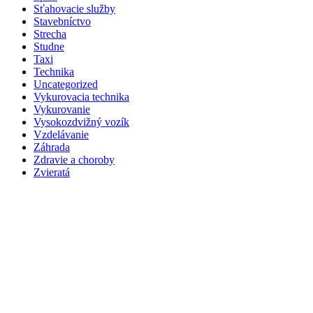
Sťahovacie služby
Stavebníctvo
Strecha
Studne
Taxi
Technika
Uncategorized
Vykurovacia technika
Vykurovanie
Vysokozdvižný vozík
Vzdelávanie
Záhrada
Zdravie a choroby
Zvieratá