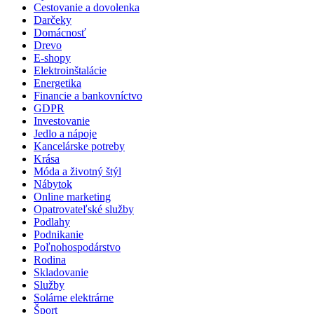
Cestovanie a dovolenka
Darčeky
Domácnosť
Drevo
E-shopy
Elektroinštalácie
Energetika
Financie a bankovníctvo
GDPR
Investovanie
Jedlo a nápoje
Kancelárske potreby
Krása
Móda a životný štýl
Nábytok
Online marketing
Opatrovateľské služby
Podlahy
Podnikanie
Poľnohospodárstvo
Rodina
Skladovanie
Služby
Solárne elektrárne
Šport