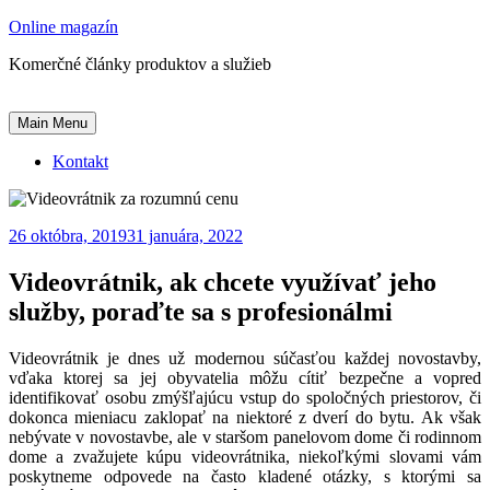
Skip
Online magazín
to
Komerčné články produktov a služieb
content
Main Menu
Kontakt
26 októbra, 2019
31 januára, 2022
Videovrátnik, ak chcete využívať jeho
služby, poraďte sa s profesionálmi
Videovrátnik je dnes už modernou súčasťou každej novostavby,
vďaka ktorej sa jej obyvatelia môžu cítiť bezpečne a vopred
identifikovať osobu zmýšľajúcu vstup do spoločných priestorov, či
dokonca mieniacu zaklopať na niektoré z dverí do bytu. Ak však
nebývate v novostavbe, ale v staršom panelovom dome či rodinnom
dome a zvažujete kúpu videovrátnika, niekoľkými slovami vám
poskytneme odpovede na často kladené otázky, s ktorými sa