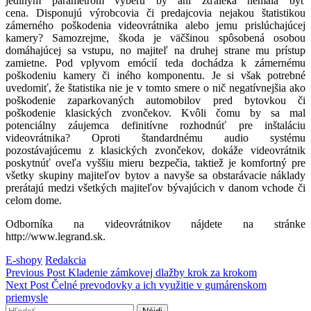
jediným parametrom výberu by ani zďaleka nemala byť
cena.
Disponujú výrobcovia či predajcovia nejakou štatistikou
zámerného poškodenia videovrátnika alebo jemu prislúchajúcej
kamery? Samozrejme, škoda je väčšinou spôsobená osobou
domáhajúcej sa vstupu, no majiteľ na druhej strane mu prístup
zamietne. Pod vplyvom emócií teda dochádza k zámernému
poškodeniu kamery či iného komponentu. Je si však potrebné
uvedomiť, že štatistika nie je v tomto smere o nič negatívnejšia ako
poškodenie zaparkovaných automobilov pred bytovkou či
poškodenie klasických zvončekov.
Kvôli čomu by sa mal
potenciálny záujemca definitívne rozhodnúť pre inštaláciu
videovrátnika? Oproti štandardnému audio systému
pozostávajúcemu z klasických zvončekov, dokáže videovrátnik
poskytnúť oveľa vyššiu mieru bezpečia, taktiež je komfortný pre
všetky skupiny majiteľov bytov a navyše sa obstarávacie náklady
prerátajú medzi všetkých majiteľov bývajúcich v danom vchode či
celom dome.
Odborníka na videovrátnikov nájdete na stránke
http://www.legrand.sk
.
Categories:
Author:
E-shopy
Redakcia
Navigácia
Previous Post
Kladenie zámkovej dlažby krok za krokom
Next Post
Čelné prevodovky a ich využitie v gumárenskom
v
priemysle
Hľadať: