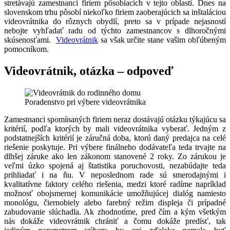
stretávajú zamestnanci firiem pôsobiacich v tejto oblasti. Dnes na
slovenskom trhu pôsobí niekoľko firiem zaoberajúcich sa inštaláciou
videovrátnika do rôznych obydlí, preto sa v prípade nejasností
nebojte vyhľadať radu od týchto zamestnancov s dlhoročnými
skúsenosťami.
Videovrátnik
sa však určite stane vašim obľúbeným
pomocníkom.
Videovrátnik, otázka – odpoveď
Poradenstvo pri výbere videovrátnika
Zamestnanci spomínaných firiem neraz dostávajú otázku týkajúcu sa
kritérií, podľa ktorých by mali videovrátnika vyberať. Jedným z
podstatnejších kritérií je záručná doba, ktorú daný predajca na celé
riešenie poskytuje. Pri výbere finálneho dodávateľa teda trvajte na
dlhšej záruke ako len zákonom stanovené 2 roky. Zo zárukou je
veľmi úzko spojená aj štatistika poruchovosti, nezabúdajte teda
prihliadať i na ňu. V neposlednom rade sú smerodajnými i
kvalitatívne faktory celého riešenia, medzi ktoré radíme napríklad
možnosť obojsmernej komunikácie umožňujúcej dialóg namiesto
monológu, čiernobiely alebo farebný režim displeja či prípadné
zabudovanie slúchadla. Ak zhodnotíme, pred čím a kým všetkým
nás dokáže videovrátnik chrániť a čomu dokáže predísť, tak