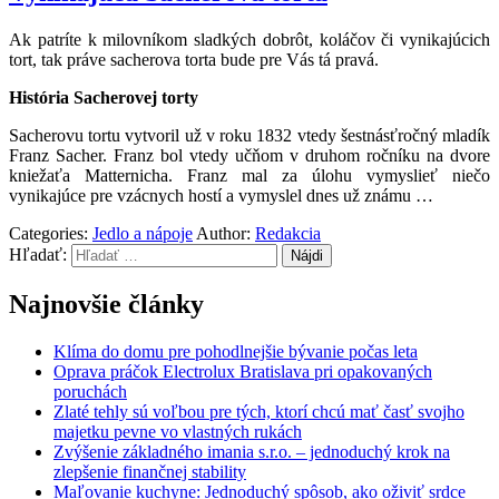
Ak patríte k milovníkom sladkých dobrôt, koláčov či vynikajúcich
tort, tak práve sacherova torta bude pre Vás tá pravá.
História Sacherovej torty
Sacherovu tortu vytvoril už v roku 1832 vtedy šestnásťročný mladík
Franz Sacher. Franz bol vtedy učňom v druhom ročníku na dvore
kniežaťa Matternicha. Franz mal za úlohu vymyslieť niečo
vynikajúce pre vzácnych hostí a vymyslel dnes už známu
…
Categories:
Jedlo a nápoje
Author:
Redakcia
Hľadať:
Najnovšie články
Klíma do domu pre pohodlnejšie bývanie počas leta
Oprava práčok Electrolux Bratislava pri opakovaných
poruchách
Zlaté tehly sú voľbou pre tých, ktorí chcú mať časť svojho
majetku pevne vo vlastných rukách
Zvýšenie základného imania s.r.o. – jednoduchý krok na
zlepšenie finančnej stability
Maľovanie kuchyne: Jednoduchý spôsob, ako oživiť srdce