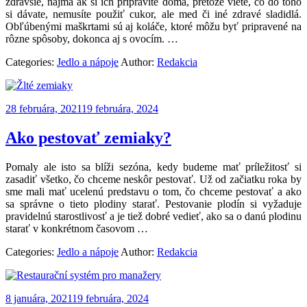
zdravšie, najmä ak si ich pripravíte doma, pretože viete, čo do toho
si dávate, nemusíte použiť cukor, ale med či iné zdravé sladidlá.
Obľúbenými maškrtami sú aj koláče, ktoré môžu byť pripravené na
rôzne spôsoby, dokonca aj s ovocím.
…
Categories:
Jedlo a nápoje
Author:
Redakcia
28 februára, 2021
19 februára, 2024
Ako pestovať zemiaky?
Pomaly ale isto sa blíži sezóna, kedy budeme mať príležitosť si
zasadiť všetko, čo chceme neskôr pestovať. Už od začiatku roka by
sme mali mať ucelenú predstavu o tom, čo chceme pestovať a ako
sa správne o tieto plodiny starať. Pestovanie plodín si vyžaduje
pravidelnú starostlivosť a je tiež dobré vedieť, ako sa o danú plodinu
starať v konkrétnom časovom
…
Categories:
Jedlo a nápoje
Author:
Redakcia
8 januára, 2021
19 februára, 2024