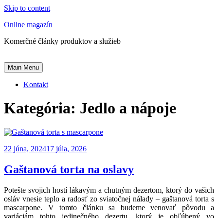
Skip to content
Online magazín
Komerčné články produktov a služieb
Main Menu
Kontakt
Kategória:
Jedlo a nápoje
22 júna, 2024
17 júla, 2026
Gaštanová torta na oslavy
Potešte svojich hostí lákavým a chutným dezertom, ktorý do vašich
osláv vnesie teplo a radosť zo sviatočnej nálady – gaštanová torta s
mascarpone. V tomto článku sa budeme venovať pôvodu a
variáciám tohto jedinečného dezertu, ktorý je obľúbený vo