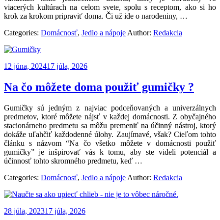
viacerých kultúrach na celom svete, spolu s receptom, ako si ho
krok za krokom pripraviť doma. Či už ide o narodeniny, …
Categories:
Domácnosť
,
Jedlo a nápoje
Author:
Redakcia
12 júna, 2024
17 júla, 2026
Na čo môžete doma použiť gumičky ?
Gumičky sú jedným z najviac podceňovaných a univerzálnych
predmetov, ktoré môžete nájsť v každej domácnosti. Z obyčajného
stacionárneho predmetu sa môžu premeniť na účinný nástroj, ktorý
dokáže uľahčiť každodenné úlohy. Zaujímavé, však? Cieľom tohto
článku s názvom “Na čo všetko môžete v domácnosti použiť
gumičky” je inšpirovať vás k tomu, aby ste videli potenciál a
účinnosť tohto skromného predmetu, keď …
Categories:
Domácnosť
,
Jedlo a nápoje
Author:
Redakcia
28 júla, 2023
17 júla, 2026