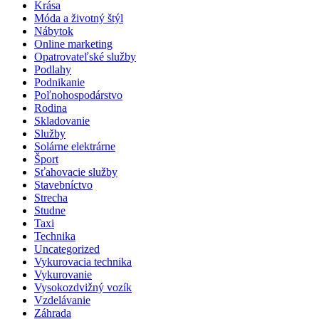
Krása
Móda a životný štýl
Nábytok
Online marketing
Opatrovateľské služby
Podlahy
Podnikanie
Poľnohospodárstvo
Rodina
Skladovanie
Služby
Solárne elektrárne
Šport
Sťahovacie služby
Stavebníctvo
Strecha
Studne
Taxi
Technika
Uncategorized
Vykurovacia technika
Vykurovanie
Vysokozdvižný vozík
Vzdelávanie
Záhrada