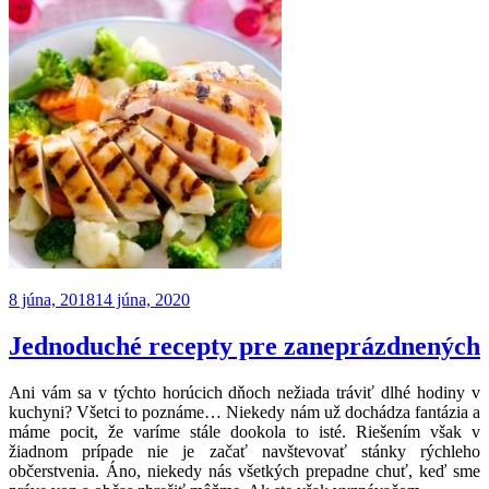
8 júna, 2018
14 júna, 2020
Jednoduché recepty pre zaneprázdnených
Ani vám sa v týchto horúcich dňoch nežiada tráviť dlhé hodiny v
kuchyni? Všetci to poznáme… Niekedy nám už dochádza fantázia a
máme pocit, že varíme stále dookola to isté. Riešením však v
žiadnom prípade nie je začať navštevovať stánky rýchleho
občerstvenia. Áno, niekedy nás všetkých prepadne chuť, keď sme