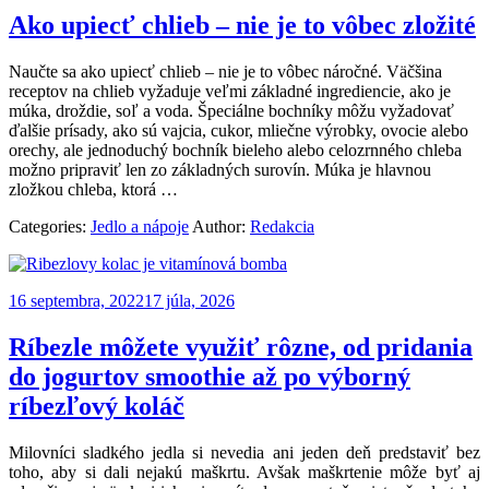
Ako upiecť chlieb – nie je to vôbec zložité
Naučte sa ako upiecť chlieb – nie je to vôbec náročné. Väčšina
receptov na chlieb vyžaduje veľmi základné ingrediencie, ako je
múka, droždie, soľ a voda. Špeciálne bochníky môžu vyžadovať
ďalšie prísady, ako sú vajcia, cukor, mliečne výrobky, ovocie alebo
orechy, ale jednoduchý bochník bieleho alebo celozrnného chleba
možno pripraviť len zo základných surovín. Múka je hlavnou
zložkou chleba, ktorá …
Categories:
Jedlo a nápoje
Author:
Redakcia
16 septembra, 2022
17 júla, 2026
Ríbezle môžete využiť rôzne, od pridania
do jogurtov smoothie až po výborný
ríbezľový koláč
Milovníci sladkého jedla si nevedia ani jeden deň predstaviť bez
toho, aby si dali nejakú maškrtu. Avšak maškrtenie môže byť aj