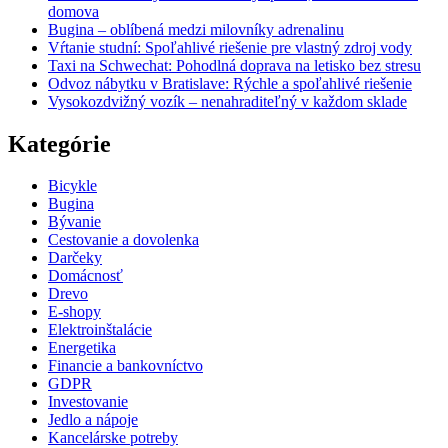
domova
Bugina – oblíbená medzi milovníky adrenalinu
Vŕtanie studní: Spoľahlivé riešenie pre vlastný zdroj vody
Taxi na Schwechat: Pohodlná doprava na letisko bez stresu
Odvoz nábytku v Bratislave: Rýchle a spoľahlivé riešenie
Vysokozdvižný vozík – nenahraditeľný v každom sklade
Kategórie
Bicykle
Bugina
Bývanie
Cestovanie a dovolenka
Darčeky
Domácnosť
Drevo
E-shopy
Elektroinštalácie
Energetika
Financie a bankovníctvo
GDPR
Investovanie
Jedlo a nápoje
Kancelárske potreby