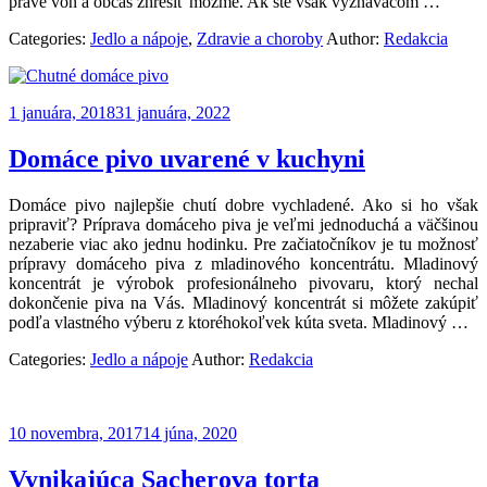
práve von a občas zhrešiť môžme. Ak ste však vyznávačom
…
Categories:
Jedlo a nápoje
,
Zdravie a choroby
Author:
Redakcia
1 januára, 2018
31 januára, 2022
Domáce pivo uvarené v kuchyni
Domáce pivo najlepšie chutí dobre vychladené. Ako si ho však
pripraviť? Príprava domáceho piva je veľmi jednoduchá a väčšinou
nezaberie viac ako jednu hodinku. Pre začiatočníkov je tu možnosť
prípravy domáceho piva z mladinového koncentrátu. Mladinový
koncentrát je výrobok profesionálneho pivovaru, ktorý nechal
dokončenie piva na Vás. Mladinový koncentrát si môžete zakúpiť
podľa vlastného výberu z ktoréhokoľvek kúta sveta. Mladinový …
Categories:
Jedlo a nápoje
Author:
Redakcia
10 novembra, 2017
14 júna, 2020
Vynikajúca Sacherova torta