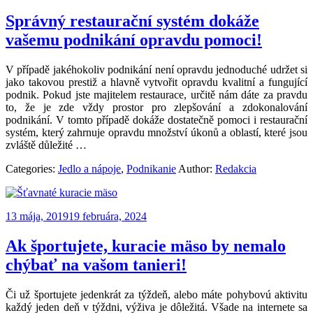
Správný restaurační systém dokáže
vašemu podnikání opravdu pomoci!
V případě jakéhokoliv podnikání není opravdu jednoduché udržet si
jako takovou prestiž a hlavně vytvořit opravdu kvalitní a fungující
podnik. Pokud jste majitelem restaurace, určitě nám dáte za pravdu
to, že je zde vždy prostor pro zlepšování a zdokonalování
podnikání. V tomto případě dokáže dostatečně pomoci i restaurační
systém, který zahrnuje opravdu množství úkonů a oblastí, které jsou
zvláště důležité
…
Categories:
Jedlo a nápoje
,
Podnikanie
Author:
Redakcia
13 mája, 2019
19 februára, 2024
Ak športujete, kuracie mäso by nemalo
chýbať na vašom tanieri!
Či už športujete jedenkrát za týždeň, alebo máte pohybovú aktivitu
každý jeden deň v týždni, výživa je dôležitá. Všade na internete sa