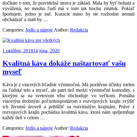
dočítate o tom, že pravidelná strava je základ. Mala by byť bohatá a
vyvážená, no mnoho ľudí má v tom tak trochu zmätok. Pokiaľ
športujete, jedno je isté. Kuracie mäso by ste rozhodne nemali
obchádzať a mali by
…
Categories:
Jedlo a nápoje
Author:
Redakcia
1 októbra, 2018
14 júna, 2020
Kvalitná káva dokáže naštartovať vašu
myseľ
Káva je z viacerých hľadísk výnimočná. Má pozitívne účinky nielen
na ľudské telo a myseľ, ale patrí tiež medzi výnimočné komodity, s
ktorými sa na svetovom trhu obchoduje vo veľkom. Pomáha
viacerým drobným poľnohospodárom z rozvojových krajín zvýšiť
ich životnú úroveň a priblížiť sa rozvinutým krajinám. Práve z
rozvojových krajín pochádza kvalitná káva, ktorá nám spríjemňuje
každý deň v celom
…
Categories:
Jedlo a nápoje
Author:
Redakcia