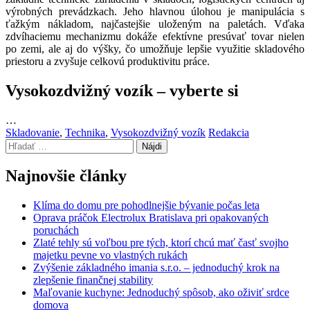
výrobných prevádzkach. Jeho hlavnou úlohou je manipulácia s
ťažkým nákladom, najčastejšie uloženým na paletách. Vďaka
zdvíhaciemu mechanizmu dokáže efektívne presúvať tovar nielen
po zemi, ale aj do výšky, čo umožňuje lepšie využitie skladového
priestoru a zvyšuje celkovú produktivitu práce.
Vysokozdvižný vozík – vyberte si
…
Categories:
Author:
Skladovanie
,
Technika
,
Vysokozdvižný vozík
Redakcia
Hľadať:
Najnovšie články
Klíma do domu pre pohodlnejšie bývanie počas leta
Oprava práčok Electrolux Bratislava pri opakovaných
poruchách
Zlaté tehly sú voľbou pre tých, ktorí chcú mať časť svojho
majetku pevne vo vlastných rukách
Zvýšenie základného imania s.r.o. – jednoduchý krok na
zlepšenie finančnej stability
Maľovanie kuchyne: Jednoduchý spôsob, ako oživiť srdce
domova