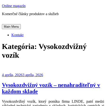
Skip
Online magazín
to
Komerčné články produktov a služieb
content
Main Menu
Kontakt
Kategória:
Vysokozdvižný
vozík
4 apríla, 2026
3 apríla, 2026
Vysokozdvižný vozík – nenahraditeľný v
každom sklade
Vysokozdvižný vozík, ktorý ponúka firma LINDE, patrí medzi
základné technické zariadenia v skladoch, logistických centrách aj