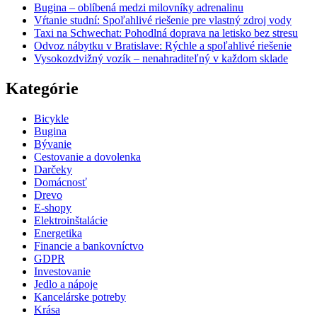
Bugina – oblíbená medzi milovníky adrenalinu
Vŕtanie studní: Spoľahlivé riešenie pre vlastný zdroj vody
Taxi na Schwechat: Pohodlná doprava na letisko bez stresu
Odvoz nábytku v Bratislave: Rýchle a spoľahlivé riešenie
Vysokozdvižný vozík – nenahraditeľný v každom sklade
Kategórie
Bicykle
Bugina
Bývanie
Cestovanie a dovolenka
Darčeky
Domácnosť
Drevo
E-shopy
Elektroinštalácie
Energetika
Financie a bankovníctvo
GDPR
Investovanie
Jedlo a nápoje
Kancelárske potreby
Krása