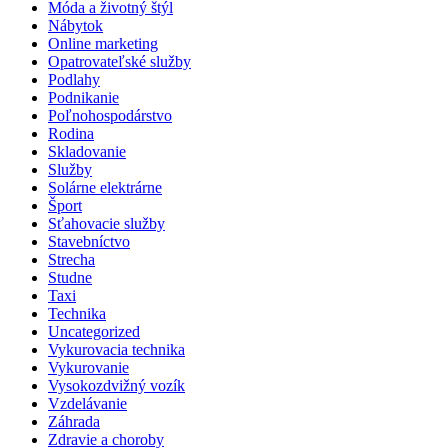
Móda a životný štýl
Nábytok
Online marketing
Opatrovateľské služby
Podlahy
Podnikanie
Poľnohospodárstvo
Rodina
Skladovanie
Služby
Solárne elektrárne
Šport
Sťahovacie služby
Stavebníctvo
Strecha
Studne
Taxi
Technika
Uncategorized
Vykurovacia technika
Vykurovanie
Vysokozdvižný vozík
Vzdelávanie
Záhrada
Zdravie a choroby