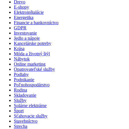
Drevo
E-shopy
Elektroinštalácie
Energetika
Financie a bankovníctvo
GDPR
Investovanie
Jedlo a nápoje
Kancelárske potreby
Krása
Móda a životný štýl
Nábytok
Online marketing
Opatrovateľské služby
Podlahy
Podnikanie
Poľnohospodárstvo
Rodina
Skladovanie
Služby
Solárne elektrárne
Šport
Sťahovacie služby
Stavebníctvo
Strecha