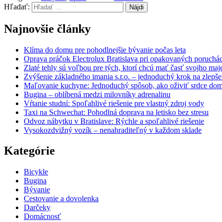
Hľadať:
Najnovšie články
Klíma do domu pre pohodlnejšie bývanie počas leta
Oprava práčok Electrolux Bratislava pri opakovaných poruchá
Zlaté tehly sú voľbou pre tých, ktorí chcú mať časť svojho ma
Zvýšenie základného imania s.r.o. – jednoduchý krok na zlepšeni
Maľovanie kuchyne: Jednoduchý spôsob, ako oživiť srdce do
Bugina – oblíbená medzi milovníky adrenalinu
Vŕtanie studní: Spoľahlivé riešenie pre vlastný zdroj vody
Taxi na Schwechat: Pohodlná doprava na letisko bez stresu
Odvoz nábytku v Bratislave: Rýchle a spoľahlivé riešenie
Vysokozdvižný vozík – nenahraditeľný v každom sklade
Kategórie
Bicykle
Bugina
Bývanie
Cestovanie a dovolenka
Darčeky
Domácnosť