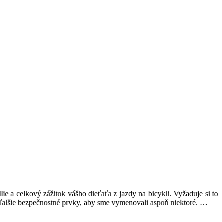
ie a celkový zážitok vášho dieťaťa z jazdy na bicykli. Vyžaduje si to
a ďalšie bezpečnostné prvky, aby sme vymenovali aspoň niektoré. …