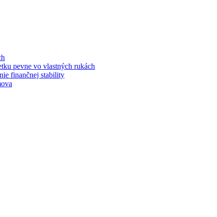
ch
jetku pevne vo vlastných rukách
e finančnej stability
mova