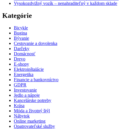
Vysokozdvižný vozík – nenahraditeľný v každom sklade
Kategórie
Bicykle
Bugina
Bývanie
Cestovanie a dovolenka
Darčeky
Domácnosť
Drevo
E-shopy
Elektroinštalácie
Energetika
Financie a bankovníctvo
GDPR
Investovanie
Jedlo a nápoje
Kancelárske potreby
Krása
Móda a životný štýl
Nábytok
Online marketing
Opatrovateľské služby