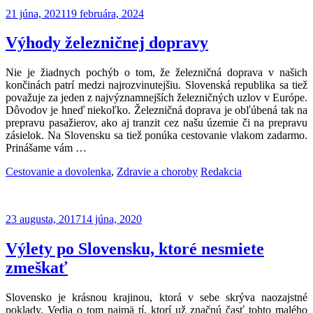
21 júna, 2021
19 februára, 2024
Výhody železničnej dopravy
Nie je žiadnych pochýb o tom, že železničná doprava v našich
končinách patrí medzi najrozvinutejšiu. Slovenská republika sa tiež
považuje za jeden z najvýznamnejších železničných uzlov v Európe.
Dôvodov je hneď niekoľko. Železničná doprava je obľúbená tak na
prepravu pasažierov, ako aj tranzit cez našu územie či na prepravu
zásielok. Na Slovensku sa tiež ponúka cestovanie vlakom zadarmo.
Prinášame vám
…
Categories:
Author:
Cestovanie a dovolenka
,
Zdravie a choroby
Redakcia
23 augusta, 2017
14 júna, 2020
Výlety po Slovensku, ktoré nesmiete
zmeškať
Slovensko je krásnou krajinou, ktorá v sebe skrýva naozajstné
poklady. Vedia o tom najmä tí, ktorí už značnú časť tohto malého