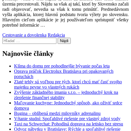
územia precestovali. Nájdu sa však aj takí, ktorí by Slovensko začali
radi objavovať, nevedia sa však k tomu prinútiť. Prednedávnom
vyšla aplikácia, ktorej hlavnú podstatu tvoria výlety po slovensku.
Hlavným cieľom aplikácie je jej používateľom sprístupniť všetky
potrebné informácie
…
Categories:
Author:
Cestovanie a dovolenka
Redakcia
Hľadať:
Najnovšie články
Klíma do domu pre pohodlnejšie bývanie počas leta
Oprava práčok Electrolux Bratislava pri opakovaných
poruchách
Zlaté tehly sú voľbou pre tých, ktorí chcú mať časť svojho
majetku pevne vo vlastných rukách
Zvýšenie základného imania s.r.o. – jednoduchý krok na
zlepšenie finančnej stability
Maľovanie kuchyne: Jednoduchý spôsob, ako oživiť srdce
domova
Bugina – oblíbená medzi milovníky adrenalinu
Vŕtanie studní: Spoľahlivé riešenie pre vlastný zdroj vody
Taxi na Schwechat: Pohodlná doprava na letisko bez stresu
Odvoz nábytku v Bratislave: Rýchle a spoľahlivé riešenie