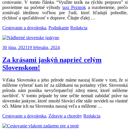
cestovanie. V tomto článku “Využite taxík na rýchlu prepravu” si
posvietime na početné výhody
taxi Pezinok
a rozoberieme, prečo
zostávajú ideálnou voľbou pre ľudí, ktorí hľadajú pohodlie,
rýchlosť a spoľahlivosť v doprave. Čítajte ďalej …
Categories:
Author:
Cestovanie a dovolenka
,
Podnikanie
Redakcia
30 júna, 2021
19 februára, 2024
Za krásami jaskýň naprieč celým
Slovenskom!
Vďaka Slovensku a jeho prírode máme naozaj šťastie v tom, že si
môžeme vyberať kam ísť za zážitkami na poriadny výlet. Slovenská
príroda nám ponúka nevyčerpateľný zdroj miest, ktoré môžeme
navštíviť. V tomto prípade by sme určite nemali zabúdať práve na
slovenske jaskyne, ktoré mnohí Slováci ešte stále nevideli na vlastné
oči. Máme ich na Slovensku naozaj veľa a môžeme
…
Categories:
Author:
Cestovanie a dovolenka
,
Zdravie a choroby
Redakcia