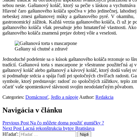
sebou nesie. Gaštanový koláč, ktorý sa pečie s láskou a vychutnáva 
Hlavné čaro gaštanového koláča spočíva v jeho jedinečnej, lahodnej
nebeskej zmesi gaštanovej múky a gaštanového pyré. V okamihu, k
gastronomický zážitok. Každá verzia gaštanového koláča, či už je
gaštanového koláča však presahuje jeho hmatateľné vlastnosti. Ako
gaštanového koláča znamená prejav dobrej vôle a veselosti.
Gaštany sú chutné a zdravé
Jednoduché podelenie sa o kúsok gaštanového koláča rezonuje so šír
tradícií. Gaštanová torta s mascarpone je všestranne použiteľná 
gaštanový koláč alebo gaštanový a kávový koláč, ktorý dodá vašej svi
si podmaňuje srdcia a spája ľudí pri spoločných chvíľach radosti. Ga
symbole, ktorý predstavuje: radosť zo spoločných zážitkov, teplo zmy
očariť vaše spomienkové slávnosti svojím neodolateľným pôvabom.
Categories:
Domácnosť
,
Jedlo a nápoje
Author:
Redakcia
Navigácia v článku
Previous Post
Na čo môžete doma použiť gumičky ?
Next Post
Lacná rekonštrukcia bytov Bratislava
Hľadať: