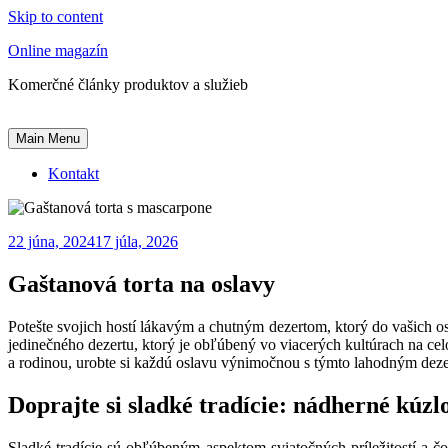
Skip to content
Online magazín
Komerčné články produktov a služieb
Main Menu
Kontakt
22 júna, 2024
17 júla, 2026
Gaštanová torta na oslavy
Potešte svojich hostí lákavým a chutným dezertom, ktorý do vašich o
jedinečného dezertu, ktorý je obľúbený vo viacerých kultúrach na celo
a rodinou, urobte si každú oslavu výnimočnou s týmto lahodným dezer
Doprajte si sladké tradície: nádherné kúzlo
Sladké tradície sú obľúbeným aspektom sviatočných príležitostí a čo