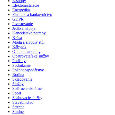
E-shopy
Elektroinštalácie
Energetika
Financie a bankovníctvo
GDPR
Investovanie
Jedlo a nápoje
Kancelárske potreby
Krása
Móda a životný štýl
Nábytok
Online marketing
Opatrovateľské služby
Podlahy
Podnikanie
Poľnohospodárstvo
Rodina
Skladovanie
Služby
Solárne elektrárne
Šport
Sťahovacie služby
Stavebníctvo
Strecha
Studne