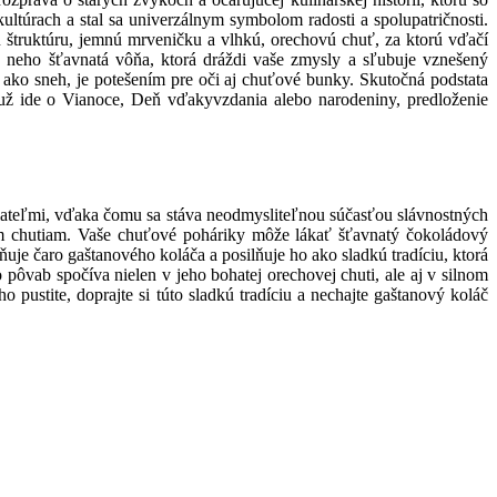
ultúrach a stal sa univerzálnym symbolom radosti a spolupatričnosti.
ú štruktúru, jemnú mrveničku a vlhkú, orechovú chuť, za ktorú vďačí
 neho šťavnatá vôňa, ktorá dráždi vaše zmysly a sľubuje vznešený
ko sneh, je potešením pre oči aj chuťové bunky. Skutočná podstata
i už ide o Vianoce, Deň vďakyvzdania alebo narodeniny, predloženie
riateľmi, vďaka čomu sa stáva neodmysliteľnou súčasťou slávnostných
nym chutiam. Vaše chuťové poháriky môže lákať šťavnatý čokoládový
uje čaro gaštanového koláča a posilňuje ho ako sladkú tradíciu, ktorá
 pôvab spočíva nielen v jeho bohatej orechovej chuti, ale aj v silnom
 pustite, doprajte si túto sladkú tradíciu a nechajte gaštanový koláč