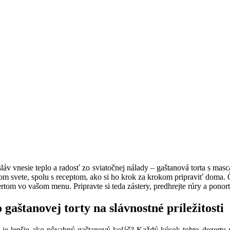
sláv vnesie teplo a radosť zo sviatočnej nálady – gaštanová torta s m
m svete, spolu s receptom, ako si ho krok za krokom pripraviť doma. Či 
tom vo vašom menu. Pripravte si teda zástery, predhrejte rúry a ponor
 gaštanovej torty na slávnostné príležitosti
 je lepšie ako pôvabný gaštanový koláč? Každý kúsok tohto dezertu ro