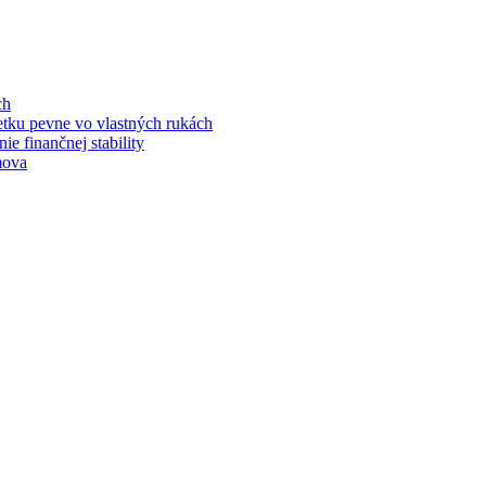
ch
jetku pevne vo vlastných rukách
e finančnej stability
mova