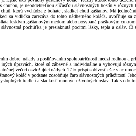
s chuťou, je neoddeliteľnou súčasťou slávnostných hostín v rôznych k
 chuti, ktorá vychádza z bohatej, sladkej chuti gaštanov. Má jedinečn
eď sa vidlička zarezáva do tohto nádherného koláča, uvoľňuje sa z
 poliata lesklým gaštanovým medom alebo posypaná práškovým cukrom a
 slávnostná pochúťka je presiaknutá pocitmi lásky, tepla a osláv. Č
ením dobrej nálady a posilňovaním spolupatričnosti medzi rodinou a p
aj v iných úpravách, ktoré sú zábavné a individuálne a vyhovujú rôz
atočnej večeri osviežujúci nádych. Táto prispôsobivosť ešte viac umocň
štanový koláč v podstate zosobňuje čaro slávnostných príležitostí. Jeho
sluplných tradícií a sladkosť mnohých životných osláv. Tak sa do toho