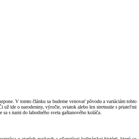
ascarpone. V tomto článku sa budeme venovať pôvodu a variáciám tohto
už ide o narodeniny, výročie, sviatok alebo len stretnutie s priateľmi
te sa s nami do lahodného sveta gaštanového koláča.
zpráva o starých zvykoch a očarujúcej kulinárskej histórii, ktorú so