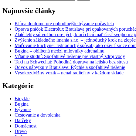
Najnovšie články
Klíma do domu pre pohodlnejšie bývanie počas leta
Oprava práčok Electrolux Bratislava pri opakovaných poruchá
Zlaté tehly sú voľbou pre tých, ktorí chcú mať časť svojho ma
Zvýšenie základného imania s.r.o. – jednoduchý krok na zlepšeni
Maľovanie kuchyne: Jednoduchý spôsob, ako oživiť srdce do
Bugina – oblíbená medzi milovníky adrenalinu
Vŕtanie studní: Spoľahlivé riešenie pre vlastný zdroj vody
Taxi na Schwechat: Pohodlná doprava na letisko bez stresu
Odvoz nábytku v Bratislave: Rýchle a spoľahlivé riešenie
Vysokozdvižný vozík – nenahraditeľný v každom sklade
Kategórie
Bicykle
Bugina
Bývanie
Cestovanie a dovolenka
Darčeky
Domácnosť
Drevo