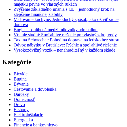
majetku pevne vo vlastných rukách
Zvýšenie základného imania s.r.o. – jednoduchý krok na
zlepšenie finančnej stability
Maľovanie kuchyne: Jednoduchý spôsob, ako oživiť srdce
domova
Bugina – oblíbená medzi milovníky adrenalinu
Vŕtanie studní: Spoľahlivé riešenie pre vlastný zdroj vody
Taxi na Schwechat: Pohodlná doprava na letisko bez stresu
Odvoz nábytku v Bratislave: Rýchle a spoľahlivé riešenie
Vysokozdvižný vozík – nenahraditeľný v každom sklade
Kategórie
Bicykle
Bugina
Bývanie
Cestovanie a dovolenka
Darčeky
Domácnosť
Drevo
E-shopy
Elektroinštalácie
Energetika
Financie a bankovníctvo