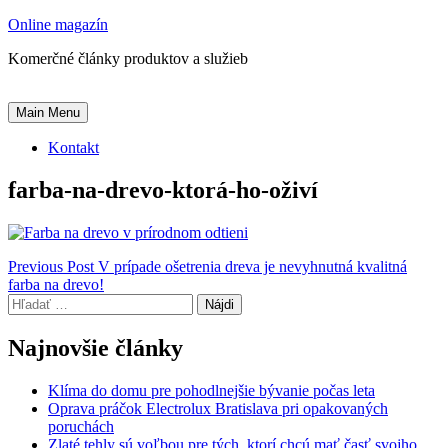
Skip
Online magazín
to
Komerčné články produktov a služieb
content
Main Menu
Kontakt
farba-na-drevo-ktorá-ho-oživí
Navigácia
Previous Post
V prípade ošetrenia dreva je nevyhnutná kvalitná
farba na drevo!
v
Hľadať:
článku
Najnovšie články
Klíma do domu pre pohodlnejšie bývanie počas leta
Oprava práčok Electrolux Bratislava pri opakovaných
poruchách
Zlaté tehly sú voľbou pre tých, ktorí chcú mať časť svojho