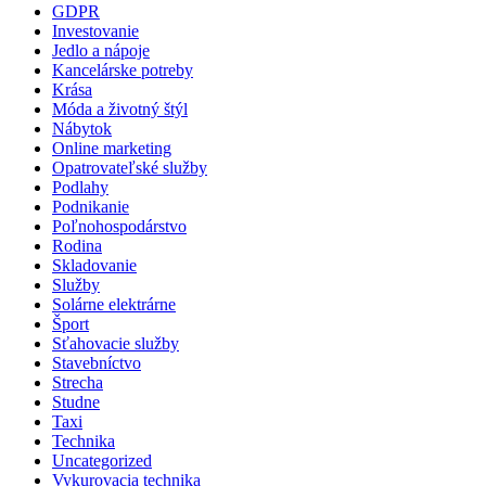
GDPR
Investovanie
Jedlo a nápoje
Kancelárske potreby
Krása
Móda a životný štýl
Nábytok
Online marketing
Opatrovateľské služby
Podlahy
Podnikanie
Poľnohospodárstvo
Rodina
Skladovanie
Služby
Solárne elektrárne
Šport
Sťahovacie služby
Stavebníctvo
Strecha
Studne
Taxi
Technika
Uncategorized
Vykurovacia technika