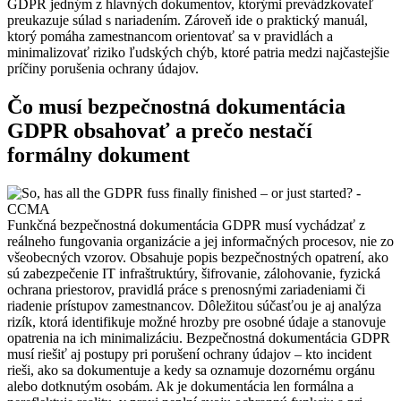
GDPR jedným z hlavných dokumentov, ktorými prevádzkovateľ
preukazuje súlad s nariadením. Zároveň ide o praktický manuál,
ktorý pomáha zamestnancom orientovať sa v pravidlách a
minimalizovať riziko ľudských chýb, ktoré patria medzi najčastejšie
príčiny porušenia ochrany údajov.
Čo musí bezpečnostná dokumentácia
GDPR obsahovať a prečo nestačí
formálny dokument
Funkčná bezpečnostná dokumentácia GDPR musí vychádzať z
reálneho fungovania organizácie a jej informačných procesov, nie zo
všeobecných vzorov. Obsahuje popis bezpečnostných opatrení, ako
sú zabezpečenie IT infraštruktúry, šifrovanie, zálohovanie, fyzická
ochrana priestorov, pravidlá práce s prenosnými zariadeniami či
riadenie prístupov zamestnancov. Dôležitou súčasťou je aj analýza
rizík, ktorá identifikuje možné hrozby pre osobné údaje a stanovuje
opatrenia na ich minimalizáciu. Bezpečnostná dokumentácia GDPR
musí riešiť aj postupy pri porušení ochrany údajov – kto incident
rieši, ako sa dokumentuje a kedy sa oznamuje dozornému orgánu
alebo dotknutým osobám. Ak je dokumentácia len formálna a