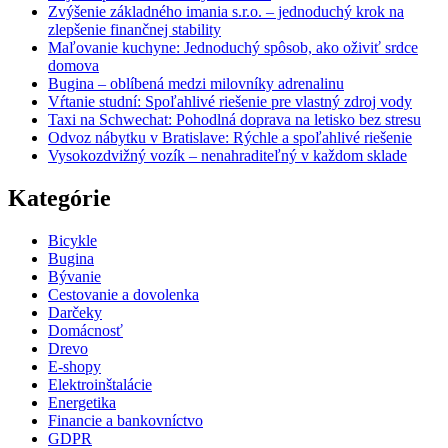
Zvýšenie základného imania s.r.o. – jednoduchý krok na
zlepšenie finančnej stability
Maľovanie kuchyne: Jednoduchý spôsob, ako oživiť srdce
domova
Bugina – oblíbená medzi milovníky adrenalinu
Vŕtanie studní: Spoľahlivé riešenie pre vlastný zdroj vody
Taxi na Schwechat: Pohodlná doprava na letisko bez stresu
Odvoz nábytku v Bratislave: Rýchle a spoľahlivé riešenie
Vysokozdvižný vozík – nenahraditeľný v každom sklade
Kategórie
Bicykle
Bugina
Bývanie
Cestovanie a dovolenka
Darčeky
Domácnosť
Drevo
E-shopy
Elektroinštalácie
Energetika
Financie a bankovníctvo
GDPR