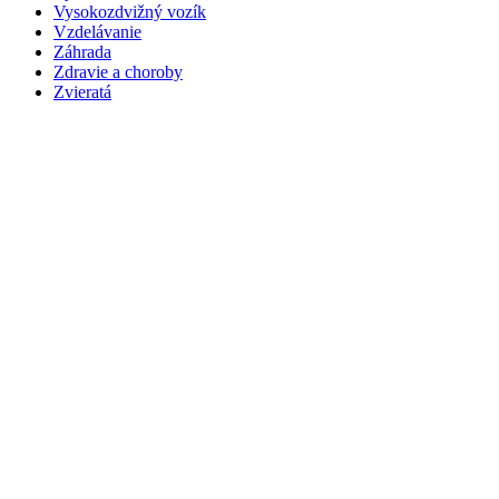
Vysokozdvižný vozík
Vzdelávanie
Záhrada
Zdravie a choroby
Zvieratá