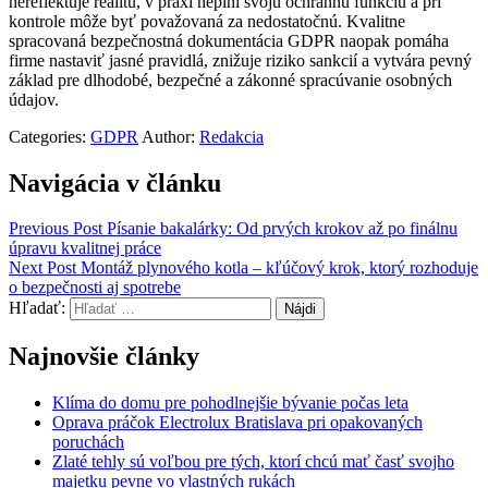
nereflektuje realitu, v praxi neplní svoju ochrannú funkciu a pri
kontrole môže byť považovaná za nedostatočnú. Kvalitne
spracovaná bezpečnostná dokumentácia GDPR naopak pomáha
firme nastaviť jasné pravidlá, znižuje riziko sankcií a vytvára pevný
základ pre dlhodobé, bezpečné a zákonné spracúvanie osobných
údajov.
Categories:
GDPR
Author:
Redakcia
Navigácia v článku
Previous Post
Písanie bakalárky: Od prvých krokov až po finálnu
úpravu kvalitnej práce
Next Post
Montáž plynového kotla – kľúčový krok, ktorý rozhoduje
o bezpečnosti aj spotrebe
Hľadať:
Najnovšie články
Klíma do domu pre pohodlnejšie bývanie počas leta
Oprava práčok Electrolux Bratislava pri opakovaných
poruchách
Zlaté tehly sú voľbou pre tých, ktorí chcú mať časť svojho
majetku pevne vo vlastných rukách