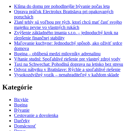
Klíma do domu pre pohodlnejšie bývanie počas leta
Oprava práčok Electrolux Bratislava pri opakovaných
poruchách
Zlaté tehly sú voľbou pre tých, ktorí chcú mať časť svojho
majetku pevne vo vlastných rukách
Zvýšenie základného imania s.r.o. – jednoduchý krok na
zlepšenie finančnej stability
Maľovanie kuchyne: Jednoduchý spôsob, ako oživiť srdce
domova
Bugina – oblíbená medzi milovníky adrenalinu
Vŕtanie studní: Spoľahlivé riešenie pre vlastný zdroj vody
Taxi na Schwechat: Pohodlná doprava na letisko bez stresu
Odvoz nábytku v Bratislave: Rýchle a spoľahlivé riešenie
Vysokozdvižný vozík – nenahraditeľný v každom sklade
Kategórie
Bicykle
Bugina
Bývanie
Cestovanie a dovolenka
Darčeky
Domácnosť