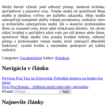
Medzi hlavné výhody patrí odborný prístup, moderná technika,
spoľahlivosť a priaznivé ceny. Vrtanie studni od spoločnosti Moja
studňa je ideálnou voľbou pre každého zákazníka. Moja studňa
zabezpečujú kompletné služby vrátane poradenstva, realizácie vrtov
aj technického zabezpečenia studní. Ide o skutočne profesionálnu
firmu za rozumnú cenu, ktorá splní očakávania klientov. Ak chcete
získať kvalitný a spoľahlivý zdroj vody pre váš domov alebo firmu,
spoločnosť Moja studňa vám ponúka kvalitné riešenia, odborný
prístup a profesionálne vrtanie studní, ktoré zabezpečí dlhodobú
funkčnosť, vysokú kvalitu a maximálnu spokojnosť pri každej
realizácii.
Categories:
Uncategorized
Author:
Redakcia
Navigácia v článku
Previous Post
Taxi na Schwechat: Pohodlná doprava na letisko bez
stresu
Next Post
Bugina – oblíbená medzi milovníky adrenalinu
Hľadať:
Najnovšie články