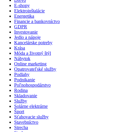
Drevo
E-shopy
Elektroinštalácie
Energetika
Financie a bankovníctvo
GDPR
Investovanie
Jedlo a nápoje
Kancelárske potreby
Krása
Móda a životný štýl
Nábytok
Online marketing
Opatrovateľské služby
Podlahy
Podnikanie
Poľnohospodárstvo
Rodina
Skladovanie
Služby
Solárne elektrárne
Šport
Sťahovacie služby
Stavebníctvo
Strecha