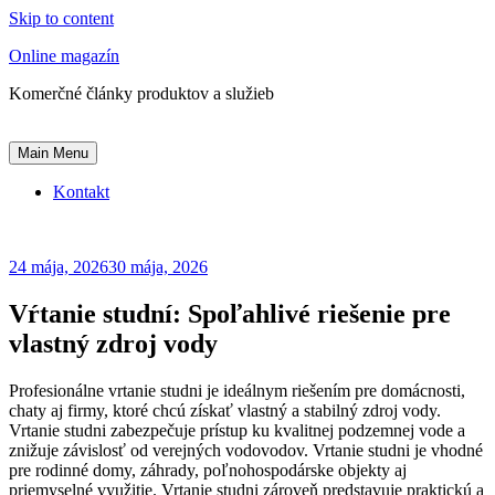
Skip to content
Online magazín
Komerčné články produktov a služieb
Main Menu
Kontakt
24 mája, 2026
30 mája, 2026
Vŕtanie studní: Spoľahlivé riešenie pre
vlastný zdroj vody
Profesionálne vrtanie studni je ideálnym riešením pre domácnosti,
chaty aj firmy, ktoré chcú získať vlastný a stabilný zdroj vody.
Vrtanie studni zabezpečuje prístup ku kvalitnej podzemnej vode a
znižuje závislosť od verejných vodovodov. Vrtanie studni je vhodné
pre rodinné domy, záhrady, poľnohospodárske objekty aj
priemyselné využitie. Vrtanie studni zároveň predstavuje praktickú a