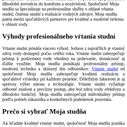
dlhodobú investíciu do komfortu a nezávislosti. Spoločnosť Moja
studňa sa špecializuje na profesionálne služby v oblasti vŕtania
studní, čistenia studní a realizácie vodných zdrojov. Moja studňa
patria medzi spoľahlivých partnerov pre kvalitné a moderné riešenia
v oblasti vody.
Výhody profesionálneho vŕtania studní
Vrtanie studni prináša viacero výhod. Jednou z najväčších je vlastný
zdroj vody dostupný počas celého roka. Vrtanie studni zabezpečuje
prístup k podzemnej vode vhodnej na polievanie, domácnosť aj
ďalšie využitie. Moja studňa ponúkajú profesionálny prístup,
modernú techniku a skúsený tím odborníkov.
Vrtanie studni
od
spoločnosti Moja studňa zabezpečuje kvalitnú realizáciu a
spoľahlivé výsledky pri každom projekte. Dôležitým faktorom je aj
správny výber miesta a technológie. Vrtanie studni vyžaduje
odborné znalosti a precízny postup, aby bol zdroj vody efektívny a
dlhodobo funkčný. Moja studňa zabezpečujú individuálny prístup
podľa potrieb zákazníka a konkrétnych podmienok pozemku.
Prečo si vybrať Moja studňa
Ak hľadáte kvalitné vrtanie studni, spoločnosť Moja studňa ponúka