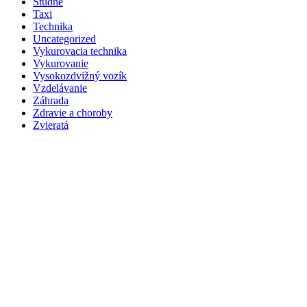
Studne
Taxi
Technika
Uncategorized
Vykurovacia technika
Vykurovanie
Vysokozdvižný vozík
Vzdelávanie
Záhrada
Zdravie a choroby
Zvieratá