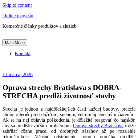
Skip to content
Online magazín
Komerčné články produktov a služieb
Main Menu
Kontakt
13 marca, 2026
Oprava strechy Bratislava s DOBRA-
STRECHA predĺži životnosť stavby
Strecha je jednou z najdôležitejších častí každej budovy, pretože
chráni interiér pred dažďom, snehom, vetrom aj slnečným žiarením.
Ak sa na nej objavia poškodenia, je dôležité reagovať čo najskôr,
aby sa predišlo väčším problémom.
Oprava strechy Bratislava
môže
zahŕňať rôzne práce, od drobných zásahov až po rozsiahle
rekonštrukcie. Včasné odstránenie porúch pomáha predĺžiť