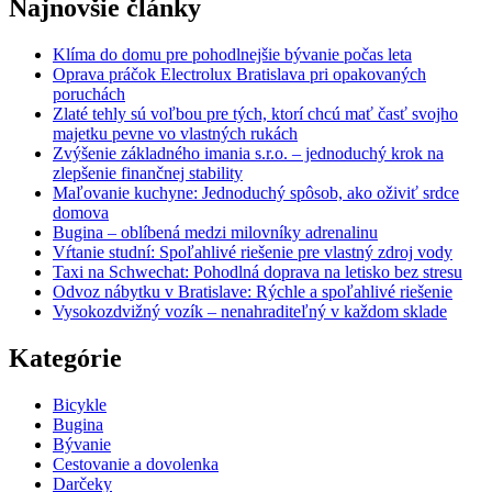
Najnovšie články
Klíma do domu pre pohodlnejšie bývanie počas leta
Oprava práčok Electrolux Bratislava pri opakovaných
poruchách
Zlaté tehly sú voľbou pre tých, ktorí chcú mať časť svojho
majetku pevne vo vlastných rukách
Zvýšenie základného imania s.r.o. – jednoduchý krok na
zlepšenie finančnej stability
Maľovanie kuchyne: Jednoduchý spôsob, ako oživiť srdce
domova
Bugina – oblíbená medzi milovníky adrenalinu
Vŕtanie studní: Spoľahlivé riešenie pre vlastný zdroj vody
Taxi na Schwechat: Pohodlná doprava na letisko bez stresu
Odvoz nábytku v Bratislave: Rýchle a spoľahlivé riešenie
Vysokozdvižný vozík – nenahraditeľný v každom sklade
Kategórie
Bicykle
Bugina
Bývanie
Cestovanie a dovolenka
Darčeky