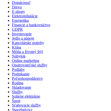
Domácnosť
Drevo
E-shopy
Elektroinštalácie
Energetika
Financie a bankovníctvo
GDPR
Investovanie
Jedlo a nápoje
Kancelárske potreby
Krása
Móda a životný štýl
Nábytok
Online marketing
Opatrovateľské služby
Podlahy
Podnikanie
Poľnohospodárstvo
Rodina
Skladovanie
Služby
Solárne elektrárne
Šport
Sťahovacie služby
Stavebníctvo