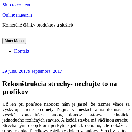
Skip to content
Online magazín
Komerčné články produktov a služieb
Main Menu
Kontakt
29 júna, 2017
9 septembra, 2017
Rekonštrukcia strechy- nechajte to na
profíkov
Už len pri pohľade naokolo nám je jasné, že takmer všade sa
vyskytujú určité predmety. Najmä v mestách a na dedinách je
vysoká koncentrácia budov, domov, bytových jednotiek,
jednoducho rozličných stavieb. A každá stavba má väčšinou strechu.
Strecha týmto objektom poskytuje jednak ochranu, ale dokáže aj
správne doladiť celkový estetický dojem z budovy. Strechy sa teda