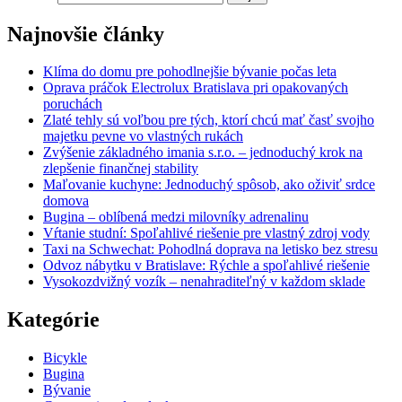
Najnovšie články
Klíma do domu pre pohodlnejšie bývanie počas leta
Oprava práčok Electrolux Bratislava pri opakovaných
poruchách
Zlaté tehly sú voľbou pre tých, ktorí chcú mať časť svojho
majetku pevne vo vlastných rukách
Zvýšenie základného imania s.r.o. – jednoduchý krok na
zlepšenie finančnej stability
Maľovanie kuchyne: Jednoduchý spôsob, ako oživiť srdce
domova
Bugina – oblíbená medzi milovníky adrenalinu
Vŕtanie studní: Spoľahlivé riešenie pre vlastný zdroj vody
Taxi na Schwechat: Pohodlná doprava na letisko bez stresu
Odvoz nábytku v Bratislave: Rýchle a spoľahlivé riešenie
Vysokozdvižný vozík – nenahraditeľný v každom sklade
Kategórie
Bicykle
Bugina
Bývanie