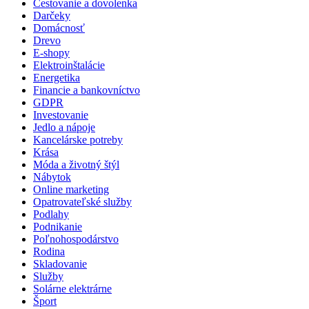
Cestovanie a dovolenka
Darčeky
Domácnosť
Drevo
E-shopy
Elektroinštalácie
Energetika
Financie a bankovníctvo
GDPR
Investovanie
Jedlo a nápoje
Kancelárske potreby
Krása
Móda a životný štýl
Nábytok
Online marketing
Opatrovateľské služby
Podlahy
Podnikanie
Poľnohospodárstvo
Rodina
Skladovanie
Služby
Solárne elektrárne
Šport