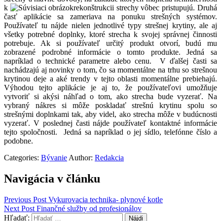
k
rekonštrukcii strechy vôbec pristupujú. Druhá
časť aplikácie sa zameriava na ponuku strešných systémov.
Používateľ tu nájde nielen jednotlivé typy strešnej krytiny, ale aj
všetky potrebné doplnky, ktoré strecha k svojej správnej činnosti
potrebuje. Ak si používateľ určitý produkt otvorí, budú mu
zobrazené podrobné informácie o tomto produkte. Jedná sa
napríklad o technické parametre alebo cenu. V ďalšej časti sa
nachádzajú aj novinky o tom, čo sa momentálne na trhu so strešnou
krytinou deje a aké trendy v tejto oblasti momentálne prebiehajú.
Výhodou tejto aplikácie je aj to, že používateľovi umožňuje
vytvoriť si akýsi náhľad o tom, ako strecha bude vyzerať. Na
vybraný nákres si môže poskladať strešnú krytinu spolu so
strešnými doplnkami tak, aby videl, ako strecha môže v budúcnosti
vyzerať. V poslednej časti nájde používateľ kontaktné informácie
tejto spoločnosti. Jedná sa napríklad o jej sídlo, telefónne číslo a
podobne.
Categories:
Bývanie
Author:
Redakcia
Navigácia v článku
Previous Post
Vykurovacia technika- plynové kotle
Next Post
Finančné služby od profesionálov
Hľadať: