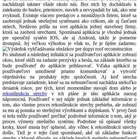
nachádzajú takmer všade okolo nás. Bez nich by dochádzalo k
zatekaniu do budov, priestorov, stavieb a nevypadali by tak, ako sme
zvyknutí. Existuje viacero predajcov a montážnych firiem, ktoré sa
zaoberajú jednak strešnými systémami ako celkom, ale aj časťami
striech. Nedávno prišla na svet aplikácia jednej stavebnej firmy,
ktorá sa zaoberá strechami. Spomínaná aplikácia je vhodná jednak
pre operačný systém IOS, ale aj Android, takže je pomerne
dostupná. Jej veľkou výhodou je však to, že je úplne zadarmo.
Po stiahnutí a následnej inštalácii sa používateľovi aplikácie zobrazí
okno, ktoré slúži na zadanie prezývky a hesla, na základe ktorého sa
bude používateľ do aplikácie prihlasovať. Vďaka aplikácii je
používateľovi umožnené priamo komunikovať a vytvoriť
objednávku na produkty tejto spoločnosti. Aj keď strecha
predstavuje zariadenie, ktoré sa na nehnuteľnosti nachádza niekoľko
desiatok rokov, pre tých, ktorí momentálne stavajú dom alebo je
rekonštrukcia strechy
v ich pláne je táto aplikácia naozaj
nápomocná. Používateľ v nej nájde jednak základné informácie o
tom, ako vlastne proces rekonštrukcie strechy prebieha, ale zobrazí
sa mu aj ponuka so strešnými výrobkami a doplnkami. V prvej časti
si teda môže používateľ prečítať podrobné informácie o tom, aký je
proces výmeny strešného systému. Podrobne sú opísané všetky
kroky, ktoré musia byť splnené, aby vôbec k rekonštrukcii strechy
došlo. Tiež je v tejto časti spomínané, aké sú základne funkcie
strechy a hlavné dôvody, na základe ktorých majitelia nehnuteľností