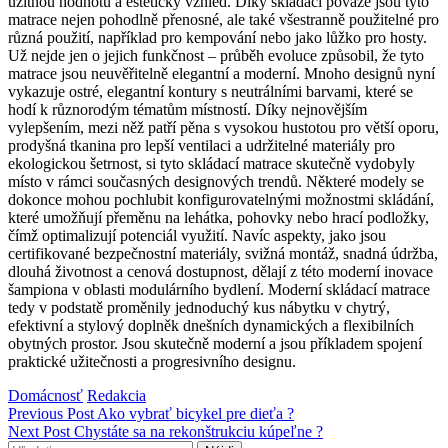
užitnou hodnotu a estetický vzhled. Díky skládací povaze jsou tyto
matrace nejen pohodlně přenosné, ale také všestranně použitelné pro
různá použití, například pro kempování nebo jako lůžko pro hosty.
Už nejde jen o jejich funkčnost – průběh evoluce způsobil, že tyto
matrace jsou neuvěřitelně elegantní a moderní. Mnoho designů nyní
vykazuje ostré, elegantní kontury s neutrálními barvami, které se
hodí k různorodým tématům místností. Díky nejnovějším
vylepšením, mezi něž patří pěna s vysokou hustotou pro větší oporu,
prodyšná tkanina pro lepší ventilaci a udržitelné materiály pro
ekologickou šetrnost, si tyto skládací matrace skutečně vydobyly
místo v rámci současných designových trendů. Některé modely se
dokonce mohou pochlubit konfigurovatelnými možnostmi skládání,
které umožňují přeměnu na lehátka, pohovky nebo hrací podložky,
čímž optimalizují potenciál využití. Navíc aspekty, jako jsou
certifikované bezpečnostní materiály, svižná montáž, snadná údržba,
dlouhá životnost a cenová dostupnost, dělají z této moderní inovace
šampiona v oblasti modulárního bydlení. Moderní skládací matrace
tedy v podstatě proměnily jednoduchý kus nábytku v chytrý,
efektivní a stylový doplněk dnešních dynamických a flexibilních
obytných prostor. Jsou skutečně moderní a jsou příkladem spojení
praktické užitečnosti a progresivního designu.
Categories:
Author:
Domácnosť
Redakcia
Navigácia
Previous Post
Ako vybrať bicykel pre dieťa ?
Next Post
Chystáte sa na rekonštrukciu kúpeľne ?
v