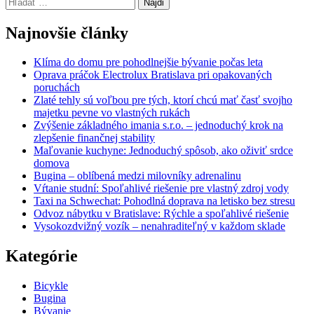
Hľadať:
článku
Najnovšie články
Klíma do domu pre pohodlnejšie bývanie počas leta
Oprava práčok Electrolux Bratislava pri opakovaných
poruchách
Zlaté tehly sú voľbou pre tých, ktorí chcú mať časť svojho
majetku pevne vo vlastných rukách
Zvýšenie základného imania s.r.o. – jednoduchý krok na
zlepšenie finančnej stability
Maľovanie kuchyne: Jednoduchý spôsob, ako oživiť srdce
domova
Bugina – oblíbená medzi milovníky adrenalinu
Vŕtanie studní: Spoľahlivé riešenie pre vlastný zdroj vody
Taxi na Schwechat: Pohodlná doprava na letisko bez stresu
Odvoz nábytku v Bratislave: Rýchle a spoľahlivé riešenie
Vysokozdvižný vozík – nenahraditeľný v každom sklade
Kategórie
Bicykle
Bugina
Bývanie