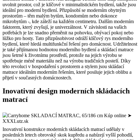
uvolnit prostor, což je klíčové v minimalistickém bydlení, takže jsou
ideální pro moderní bydlení. Přizpůsobí se moderním obytným
prostorům – těm malým bytům, kondomům nebo dokonce
mikrobytům -, kde záleží na každém centimetru. Dalším moderním
faktorem, který zvyšují, je univerzálnost. V závislosti na vašich
potřebách je lze snadno přeměnit na pohovku, obývací pokoj nebo
lůžko pro hosty. Tato přizpůsobivost odráží klíčový rys moderního
bydlení, které hledá multifunkční řešení pro domácnost. Udržitelnost
je také přijímanou hodnotou moderního bydlení a skládací matrace
jsou šetrné k životnímu prostředí, protože na jejich výrobu se
spotřebuje méně materiálu než na výrobu tradičních postelí. Díky
této revoluci v hospodaření s prostorem a stylem jsou skládací
matrace ideálním moderním řešením, které posiluje jejich oblibu a
přijetí v současných domácnostech.
Inovativní design moderních skládacích
matrací
Inovativní konstrukce moderních skládacích matrací udělaly v
posledních letech obrovský skok kupředu a nabízejí vyšší pohodlí,