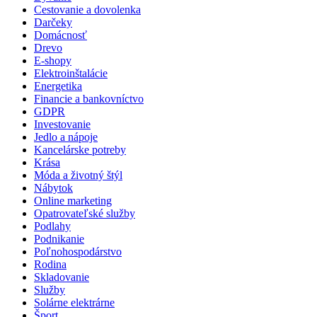
Cestovanie a dovolenka
Darčeky
Domácnosť
Drevo
E-shopy
Elektroinštalácie
Energetika
Financie a bankovníctvo
GDPR
Investovanie
Jedlo a nápoje
Kancelárske potreby
Krása
Móda a životný štýl
Nábytok
Online marketing
Opatrovateľské služby
Podlahy
Podnikanie
Poľnohospodárstvo
Rodina
Skladovanie
Služby
Solárne elektrárne
Šport