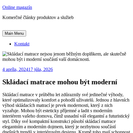
Skip
Online magazín
to
Komerčné články produktov a služieb
content
Main Menu
Kontakt
4 apríla, 2024
17 júla, 2026
Skládací matrace mohou být moderní
Skládací matrace v průběhu let zdůraznily své jedinečné výhody,
které optimalizovaly komfort a pohodlí uživatelů. Jednou z hlavních
výhod skládacích matrací je prvek modernosti, který z nich
vyzařuje. Mohou být esteticky příjemné a ladit s moderním
interiérem vašeho domova, čímž usnadní váš elegantní a futuristický
styl. Díky své kompaktní konstrukci působí skládací matrace
elegantním a moderním dojmem, který je nezbytnou součástí
dnešních trendů v interiérovém designu. Kromě toho mají schopnost