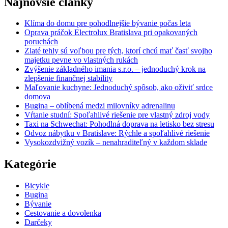
Najnovšie články
Klíma do domu pre pohodlnejšie bývanie počas leta
Oprava práčok Electrolux Bratislava pri opakovaných
poruchách
Zlaté tehly sú voľbou pre tých, ktorí chcú mať časť svojho
majetku pevne vo vlastných rukách
Zvýšenie základného imania s.r.o. – jednoduchý krok na
zlepšenie finančnej stability
Maľovanie kuchyne: Jednoduchý spôsob, ako oživiť srdce
domova
Bugina – oblíbená medzi milovníky adrenalinu
Vŕtanie studní: Spoľahlivé riešenie pre vlastný zdroj vody
Taxi na Schwechat: Pohodlná doprava na letisko bez stresu
Odvoz nábytku v Bratislave: Rýchle a spoľahlivé riešenie
Vysokozdvižný vozík – nenahraditeľný v každom sklade
Kategórie
Bicykle
Bugina
Bývanie
Cestovanie a dovolenka
Darčeky