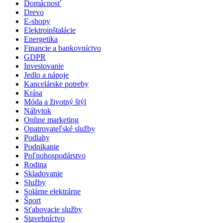
Domácnosť
Drevo
E-shopy
Elektroinštalácie
Energetika
Financie a bankovníctvo
GDPR
Investovanie
Jedlo a nápoje
Kancelárske potreby
Krása
Móda a životný štýl
Nábytok
Online marketing
Opatrovateľské služby
Podlahy
Podnikanie
Poľnohospodárstvo
Rodina
Skladovanie
Služby
Solárne elektrárne
Šport
Sťahovacie služby
Stavebníctvo