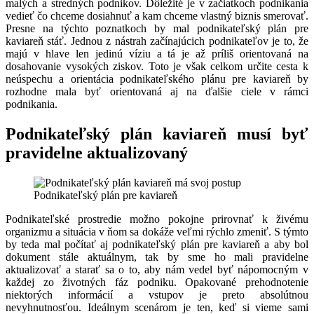
malých a stredných podnikov. Dôležité je v začiatkoch podnikania
vedieť čo chceme dosiahnuť a kam chceme vlastný biznis smerovať.
Presne na týchto poznatkoch by mal podnikateľský plán pre
kaviareň stáť. Jednou z nástrah začínajúcich podnikateľov je to, že
majú v hlave len jedinú víziu a tá je až príliš orientovaná na
dosahovanie vysokých ziskov. Toto je však celkom určite cesta k
neúspechu a orientácia podnikateľského plánu pre kaviareň by
rozhodne mala byť orientovaná aj na ďalšie ciele v rámci
podnikania.
Podnikateľský plán kaviareň musí byť
pravidelne aktualizovaný
Podnikateľský plán pre kaviareň
Podnikateľské prostredie možno pokojne prirovnať k živému
organizmu a situácia v ňom sa dokáže veľmi rýchlo zmeniť. S týmto
by teda mal počítať aj podnikateľský plán pre kaviareň a aby bol
dokument stále aktuálnym, tak by sme ho mali pravidelne
aktualizovať a starať sa o to, aby nám vedel byť nápomocným v
každej zo životných fáz podniku. Opakované prehodnotenie
niektorých informácií a vstupov je preto absolútnou
nevyhnutnosťou. Ideálnym scenárom je ten, keď si vieme sami