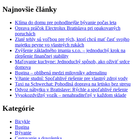
Najnovšie články
Klíma do domu pre pohodlnejšie bývanie počas leta
Oprava práčok Electrolux Bratislava pri opakovaných
poruchách
Zlaté tehly sú voľbou pre tých, ktorí chcú mať časť svojho
majetku pevne vo vlastných rukách
Zvýšenie základného imania s.r.o. – jednoduchý krok na
zlepšenie finančnej stability
Maľovanie kuchyne: Jednoduchý spôsob, ako oživiť srdce
domova
Bugina – oblíbená medzi milovníky adrenalinu
Vŕtanie studní: Spoľahlivé riešenie pre vlastný zdroj vody
Taxi na Schwechat: Pohodlná doprava na letisko bez stresu
Odvoz nábytku v Bratislave: Rýchle a spoľahlivé riešenie
Vysokozdvižný vozík – nenahraditeľný v každom sklade
Kategórie
Bicykle
Bugina
Bývanie
Cestovanie a dovolenka