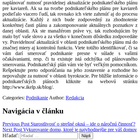
naplánovať nutnosť pravidelnej aktualizácie podnikateľského plánu
pre kaviareň. Ak sa na tvorbe podnikateľského plánu pre kaviareň
podieľalo viacero ľudí, tak rovnako ich viete zahrnúť aj do procesu
aktualizácie. Každý z nich bude zodpovedný za zhodnotenie
konkrétnej časti plánu a zakomponovanie aktuálnych poznatkov z
danej oblasti. Ak ste manažérom práve vy, tak rozhodujúcim by
malo byť vaše slovo a za všetko v konečnom dôsledku zodpovedáte
vy. Pravidelnosť aktualizácií v oblasti podnikateľského plánu má do
značnej miery aj kontrolnú funkciu. Viete totižto identifikovať, či sa
vám darí smerovať podnikanie presne v súlade s vašimi
očakávaniami, resp. či tu existuje istá odchýlka od plánovaného
smerovania. Podnikateľský plán vám vie byť veľkým pomocníkom.
Rešpektujte preto odporúčania na jeho zostavenie a rozhodne ho
nepovažujte za nutnosť v oblasti byrokracie.
Pre bližšie informácie o
podnikateľských plánoch kliknite na webovú stránku
http://www.ikelp.sk/blog/
.
Categories:
Podnikanie
Author:
Redakcia
Navigácia v článku
Previous Post
Starostlivosť o strešné okná – ide o náročnú činnosť?
Next Post
Vykurovanie domu, ktoré je najvhodnejšie pre váš domov
Hľadať: