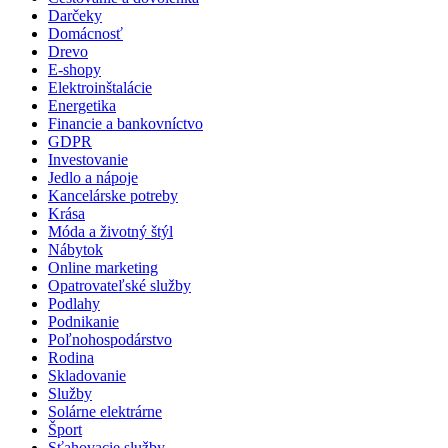
Darčeky
Domácnosť
Drevo
E-shopy
Elektroinštalácie
Energetika
Financie a bankovníctvo
GDPR
Investovanie
Jedlo a nápoje
Kancelárske potreby
Krása
Móda a životný štýl
Nábytok
Online marketing
Opatrovateľské služby
Podlahy
Podnikanie
Poľnohospodárstvo
Rodina
Skladovanie
Služby
Solárne elektrárne
Šport
Sťahovacie služby