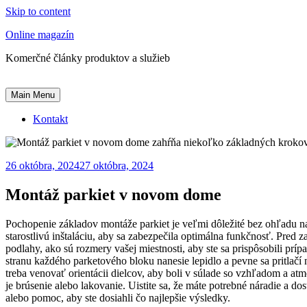
Skip to content
Online magazín
Komerčné články produktov a služieb
Main Menu
Kontakt
26 októbra, 2024
27 októbra, 2024
Montáž parkiet v novom dome
Pochopenie základov montáže parkiet je veľmi dôležité bez ohľadu na 
starostlivú inštaláciu, aby sa zabezpečila optimálna funkčnosť. Pred 
podlahy, ako sú rozmery vašej miestnosti, aby ste sa prispôsobili 
stranu každého parketového bloku nanesie lepidlo a pevne sa pritlačí
treba venovať orientácii dielcov, aby boli v súlade so vzhľadom a 
je brúsenie alebo lakovanie. Uistite sa, že máte potrebné náradie a 
alebo pomoc, aby ste dosiahli čo najlepšie výsledky.