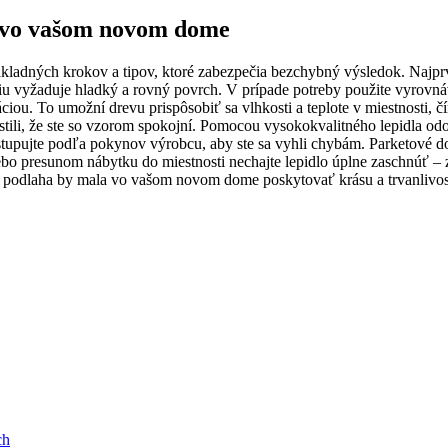
t vo vašom novom dome
ladných krokov a tipov, ktoré zabezpečia bezchybný výsledok. Najprv
ciu vyžaduje hladký a rovný povrch. V prípade potreby použite vyrovná
áciou. To umožní drevu prispôsobiť sa vlhkosti a teplote v miestnosti, 
stili, že ste so vzorom spokojní. Pomocou vysokokvalitného lepidla odo
tupujte podľa pokynov výrobcu, aby ste sa vyhli chybám. Parketové do
ebo presunom nábytku do miestnosti nechajte lepidlo úplne zaschnúť –
ová podlaha by mala vo vašom novom dome poskytovať krásu a trvanliv
ch