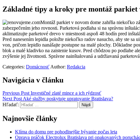
Základné tipy a kroky pre montáž parkie
Montáž parkiet v novom dome zahŕňa niekoľko zák
zabezpečením jeho rovnosti. Parketová podlaha si na správnu inštalá
aklimatizujte parketové drevo v miestnosti aspoň 48 hodín pred inštal
Pred nanesením lepidla položte niekoľko radov nasucho, aby ste sa ui
von, pričom lepidlo nanášajte postupne na malé plochy. Dôkladne pos
blok a malé kladivko na zaistenie kusov. Pred chôdzou po podlahe al
zvýšenie jej životnosti. Správne nainštalovaná a udržiavaná parket
Categories:
Domácnosť
Author:
Redakcia
Navigácia v článku
Previous Post
Investičné zlaté mince a ich rýdzosť
Next Post
Aké služby poskytuje upratovanie Bratislava?
Hľadať:
Najnovšie články
Klíma do domu pre pohodlnejšie bývanie počas leta
Oprava práčok Electrolux Bratislava pri opakovaných poruchá