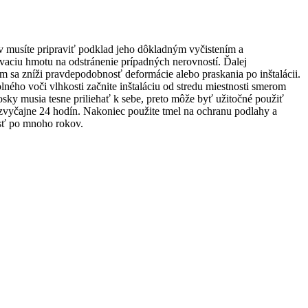
 musíte pripraviť podklad jeho dôkladným vyčistením a
vaciu hmotu na odstránenie prípadných nerovností. Ďalej
čím sa zníži pravdepodobnosť deformácie alebo praskania po inštalácii.
lného voči vlhkosti začnite inštaláciu od stredu miestnosti smerom
sky musia tesne priliehať k sebe, preto môže byť užitočné použiť
 zvyčajne 24 hodín. Nakoniec použite tmel na ochranu podlahy a
osť po mnoho rokov.