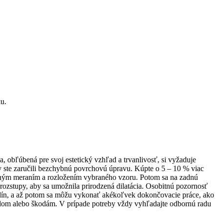
, obľúbená pre svoj estetický vzhľad a trvanlivosť, si vyžaduje
aby ste zaručili bezchybnú povrchovú úpravu. Kúpte o 5 – 10 % viac
ručným meraním a rozložením vybraného vzoru. Potom sa na zadnú
 rozstupy, aby sa umožnila prirodzená dilatácia. Osobitnú pozornosť
hodín, a až potom sa môžu vykonať akékoľvek dokončovacie práce, ako
ákladom alebo škodám. V prípade potreby vždy vyhľadajte odbornú radu