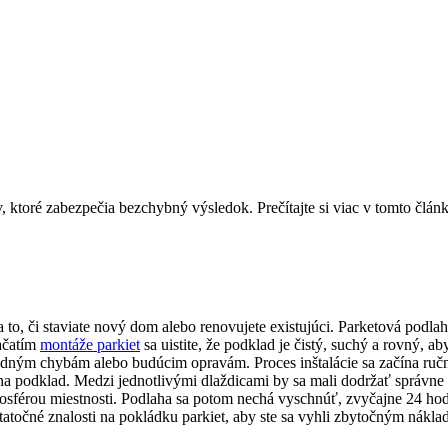
to, či staviate nový dom alebo renovujete existujúci. Parketová podlaha
začatím
montáže parkiet
sa uistite, že podklad je čistý, suchý a rovný, 
prípadným chybám alebo budúcim opravám. Proces inštalácie sa začína 
 na podklad. Medzi jednotlivými dlaždicami by sa mali dodržať správne
atmosférou miestnosti. Podlaha sa potom nechá vyschnúť, zvyčajne 24 
dostatočné znalosti na pokládku parkiet, aby ste sa vyhli zbytočným n