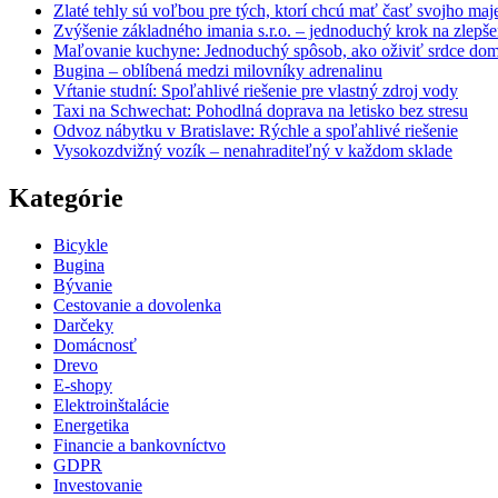
Zlaté tehly sú voľbou pre tých, ktorí chcú mať časť svojho ma
Zvýšenie základného imania s.r.o. – jednoduchý krok na zlepšeni
Maľovanie kuchyne: Jednoduchý spôsob, ako oživiť srdce do
Bugina – oblíbená medzi milovníky adrenalinu
Vŕtanie studní: Spoľahlivé riešenie pre vlastný zdroj vody
Taxi na Schwechat: Pohodlná doprava na letisko bez stresu
Odvoz nábytku v Bratislave: Rýchle a spoľahlivé riešenie
Vysokozdvižný vozík – nenahraditeľný v každom sklade
Kategórie
Bicykle
Bugina
Bývanie
Cestovanie a dovolenka
Darčeky
Domácnosť
Drevo
E-shopy
Elektroinštalácie
Energetika
Financie a bankovníctvo
GDPR
Investovanie