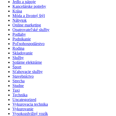
Jedlo a nápoje
Kancelárske potreby
Krása
Móda a životný štýl
Nábytok
Online marketing
Opatrovateľské služby
Podlahy
Podnikanie
Poľnohospodárstvo
Rodina
Skladovanie
Služby
Solárne elektrárne
Šport
Sťahovacie služby
Stavebníctvo
Strecha
Studne
Taxi
Technika
Uncategorized
Vykurovacia technika
Vykurovanie
Vysokozdvižný vozík