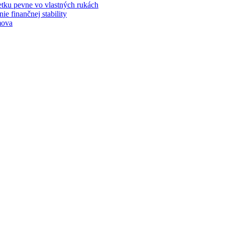
jetku pevne vo vlastných rukách
e finančnej stability
mova