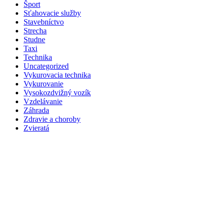
Šport
Sťahovacie služby
Stavebníctvo
Strecha
Studne
Taxi
Technika
Uncategorized
Vykurovacia technika
Vykurovanie
Vysokozdvižný vozík
Vzdelávanie
Záhrada
Zdravie a choroby
Zvieratá