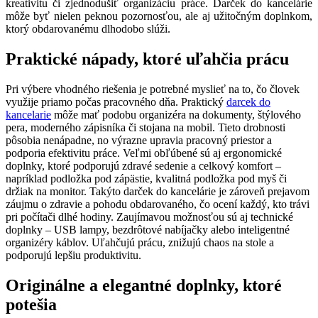
kreativitu či zjednodušiť organizáciu práce. Darček do kancelárie
môže byť nielen peknou pozornosťou, ale aj užitočným doplnkom,
ktorý obdarovanému dlhodobo slúži.
Praktické nápady, ktoré uľahčia prácu
Pri výbere vhodného riešenia je potrebné myslieť na to, čo človek
využije priamo počas pracovného dňa. Praktický
darcek do
kancelarie
môže mať podobu organizéra na dokumenty, štýlového
pera, moderného zápisníka či stojana na mobil. Tieto drobnosti
pôsobia nenápadne, no výrazne upravia pracovný priestor a
podporia efektivitu práce. Veľmi obľúbené sú aj ergonomické
doplnky, ktoré podporujú zdravé sedenie a celkový komfort –
napríklad podložka pod zápästie, kvalitná podložka pod myš či
držiak na monitor. Takýto darček do kancelárie je zároveň prejavom
záujmu o zdravie a pohodu obdarovaného, čo ocení každý, kto trávi
pri počítači dlhé hodiny. Zaujímavou možnosťou sú aj technické
doplnky – USB lampy, bezdrôtové nabíjačky alebo inteligentné
organizéry káblov. Uľahčujú prácu, znižujú chaos na stole a
podporujú lepšiu produktivitu.
Originálne a elegantné doplnky, ktoré
potešia