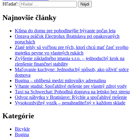
Hľadať:
Najnovšie články
Klíma do domu pre pohodlnejšie bývanie počas leta
Oprava práčok Electrolux Bratislava pri opakovaných
poruchách
Zlaté tehly sú voľbou pre tých, ktorí chcú mať časť svojho
majetku pevne vo vlastných rukách
Zvýšenie základného imania s.r.o. – jednoduchý krok na
zlepšenie finančnej stability
Maľovanie kuchyne: Jednoduchý spôsob, ako oživiť srdce
domova
Bugina – oblíbená medzi milovníky adrenalinu
Vŕtanie studní: Spoľahlivé riešenie pre vlastný zdroj vody
Taxi na Schwechat: Pohodlná doprava na letisko bez stresu
Odvoz nábytku v Bratislave: Rýchle a spoľahlivé riešenie
Vysokozdvižný vozík – nenahraditeľný v každom sklade
Kategórie
Bicykle
Bugina