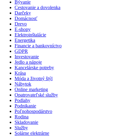
Bývanie
Cestovanie a dovolenka
Darčeky
Domácnosť
Drevo
E-shopy
Elektroinštalácie
Energetika
Financie a bankovníctvo
GDPR
Investovanie
Jedlo a nápoje
Kancelárske potreby
Krása
Móda a životný štýl
Nábytok
Online marketing
Opatrovateľské služby
Podlahy
Podnikanie
Poľnohospodárstvo
Rodina
Skladovanie
Služby
Solárne elektrárne