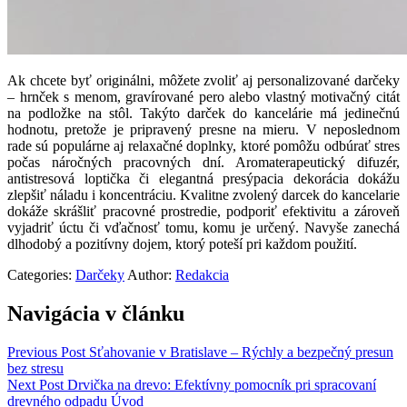
Ak chcete byť originálni, môžete zvoliť aj personalizované darčeky
– hrnček s menom, gravírované pero alebo vlastný motivačný citát
na podložke na stôl. Takýto darček do kancelárie má jedinečnú
hodnotu, pretože je pripravený presne na mieru. V neposlednom
rade sú populárne aj relaxačné doplnky, ktoré pomôžu odbúrať stres
počas náročných pracovných dní. Aromaterapeutický difuzér,
antistresová loptička či elegantná presýpacia dekorácia dokážu
zlepšiť náladu i koncentráciu. Kvalitne zvolený darcek do kancelarie
dokáže skrášliť pracovné prostredie, podporiť efektivitu a zároveň
vyjadriť úctu či vďačnosť tomu, komu je určený. Navyše zanechá
dlhodobý a pozitívny dojem, ktorý poteší pri každom použití.
Categories:
Darčeky
Author:
Redakcia
Navigácia v článku
Previous Post
Sťahovanie v Bratislave – Rýchly a bezpečný presun
bez stresu
Next Post
Drvička na drevo: Efektívny pomocník pri spracovaní
drevného odpadu Úvod