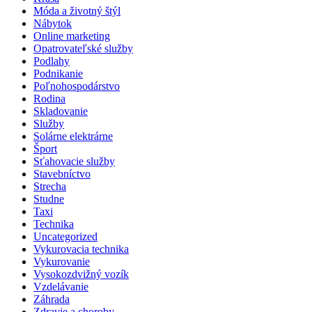
Móda a životný štýl
Nábytok
Online marketing
Opatrovateľské služby
Podlahy
Podnikanie
Poľnohospodárstvo
Rodina
Skladovanie
Služby
Solárne elektrárne
Šport
Sťahovacie služby
Stavebníctvo
Strecha
Studne
Taxi
Technika
Uncategorized
Vykurovacia technika
Vykurovanie
Vysokozdvižný vozík
Vzdelávanie
Záhrada
Zdravie a choroby