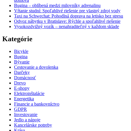
domova
Bugina – oblíbená medzi milovníky adrenalinu
Vŕtanie studní: Spoľahlivé riešenie pre vlastný zdroj vody
Taxi na Schwechat: Pohodlná doprava na letisko bez stresu
Odvoz nábytku v Bratislave: Rýchle a spoľahlivé riešenie
Vysokozdvižný vozík – nenahraditeľný v každom sklade
Kategórie
Bicykle
Bugina
Bývanie
Cestovanie a dovolenka
Darčeky
Domácnosť
Drevo
E-shopy
Elektroinštalácie
Energetika
Financie a bankovníctvo
GDPR
Investovanie
Jedlo a nápoje
Kancelárske potreby
Krása