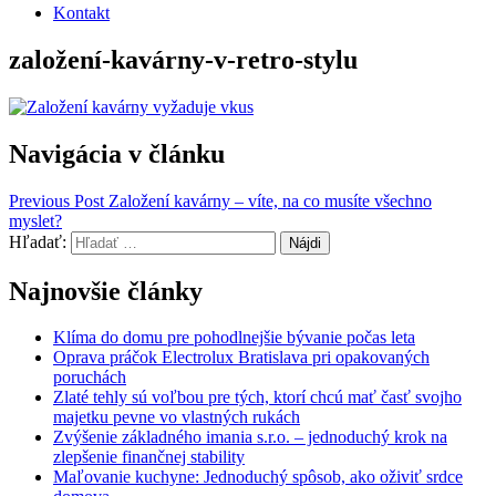
Kontakt
založení-kavárny-v-retro-stylu
Navigácia v článku
Previous Post
Založení kavárny – víte, na co musíte všechno
myslet?
Hľadať:
Najnovšie články
Klíma do domu pre pohodlnejšie bývanie počas leta
Oprava práčok Electrolux Bratislava pri opakovaných
poruchách
Zlaté tehly sú voľbou pre tých, ktorí chcú mať časť svojho
majetku pevne vo vlastných rukách
Zvýšenie základného imania s.r.o. – jednoduchý krok na
zlepšenie finančnej stability
Maľovanie kuchyne: Jednoduchý spôsob, ako oživiť srdce