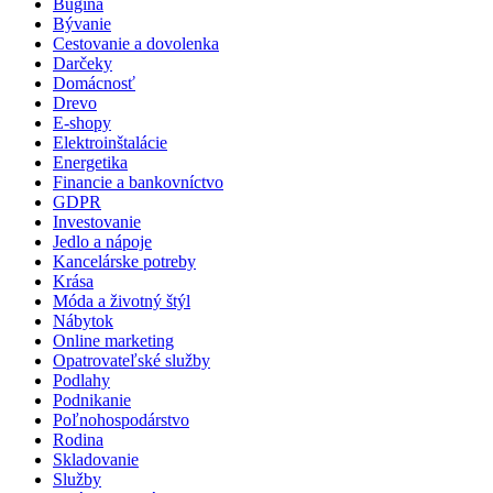
Bugina
Bývanie
Cestovanie a dovolenka
Darčeky
Domácnosť
Drevo
E-shopy
Elektroinštalácie
Energetika
Financie a bankovníctvo
GDPR
Investovanie
Jedlo a nápoje
Kancelárske potreby
Krása
Móda a životný štýl
Nábytok
Online marketing
Opatrovateľské služby
Podlahy
Podnikanie
Poľnohospodárstvo
Rodina
Skladovanie
Služby