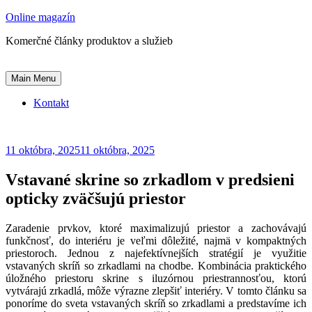
Skip
Online magazín
to
Komerčné články produktov a služieb
content
Main Menu
Kontakt
11 októbra, 2025
11 októbra, 2025
Vstavané skrine so zrkadlom v predsieni
opticky zväčšujú priestor
Zaradenie prvkov, ktoré maximalizujú priestor a zachovávajú
funkčnosť, do interiéru je veľmi dôležité, najmä v kompaktných
priestoroch. Jednou z najefektívnejších stratégií je využitie
vstavaných skríň so zrkadlami na chodbe. Kombinácia praktického
úložného priestoru skrine s iluzórnou priestrannosťou, ktorú
vytvárajú zrkadlá, môže výrazne zlepšiť interiéry. V tomto článku sa
ponoríme do sveta vstavaných skríň so zrkadlami a predstavíme ich