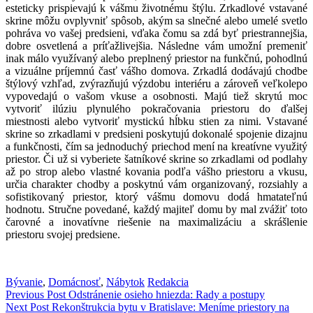
esteticky prispievajú k vášmu životnému štýlu. Zrkadlové vstavané
skrine môžu ovplyvniť spôsob, akým sa slnečné alebo umelé svetlo
pohráva vo vašej predsieni, vďaka čomu sa zdá byť priestrannejšia,
dobre osvetlená a príťažlivejšia. Následne vám umožní premeniť
inak málo využívaný alebo preplnený priestor na funkčnú, pohodlnú
a vizuálne príjemnú časť vášho domova. Zrkadlá dodávajú chodbe
štýlový vzhľad, zvýrazňujú výzdobu interiéru a zároveň veľkolepo
vypovedajú o vašom vkuse a osobnosti. Majú tiež skrytú moc
vytvoriť ilúziu plynulého pokračovania priestoru do ďalšej
miestnosti alebo vytvoriť mystickú hĺbku stien za nimi. Vstavané
skrine so zrkadlami v predsieni poskytujú dokonalé spojenie dizajnu
a funkčnosti, čím sa jednoduchý priechod mení na kreatívne využitý
priestor. Či už si vyberiete šatníkové skrine so zrkadlami od podlahy
až po strop alebo vlastné kovania podľa vášho priestoru a vkusu,
určia charakter chodby a poskytnú vám organizovaný, rozsiahly a
sofistikovaný priestor, ktorý vášmu domovu dodá hmatateľnú
hodnotu. Stručne povedané, každý majiteľ domu by mal zvážiť toto
čarovné a inovatívne riešenie na maximalizáciu a skrášlenie
priestoru svojej predsiene.
Categories:
Author:
Bývanie
,
Domácnosť
,
Nábytok
Redakcia
Navigácia
Previous Post
Odstránenie osieho hniezda: Rady a postupy
Next Post
Rekonštrukcia bytu v Bratislave: Meníme priestory na