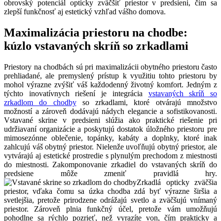
obrovský potenciál opticky zväčšiť priestor v predsieni, čím sa
zlepší funkčnosť aj estetický vzhľad vášho domova.
Maximalizácia priestoru na chodbe:
kúzlo vstavaných skríň so zrkadlami
Priestory na chodbách sú pri maximalizácii obytného priestoru často
prehliadané, ale premyslený prístup k využitiu tohto priestoru by
mohol výrazne zvýšiť váš každodenný životný komfort. Jedným z
týchto inovatívnych riešení je integrácia
vstavaných skríň so
zrkadlom do chodby
so zrkadlami, ktoré otvárajú množstvo
možností a zároveň dodávajú nádych elegancie a sofistikovanosti.
Vstavané skrine v predsieni slúžia ako praktické riešenie pri
udržiavaní organizácie a poskytujú dostatok úložného priestoru pre
mimosezónne oblečenie, topánky, kabáty a doplnky, ktoré inak
zahlcujú váš obytný priestor. Nielenže uvoľňujú obytný priestor, ale
vytvárajú aj estetické prostredie s plynulým prechodom z miestnosti
do miestnosti. Zakomponovanie zrkadiel do vstavaných skríň do
predsiene môže zmeniť pravidlá hry.
Zrkadlá opticky zväčšia
priestor, vďaka čomu sa úzka chodba zdá byť výrazne širšia a
svetlejšia, pretože prirodzene odrážajú svetlo a zväčšujú vnímaný
priestor. Zároveň plnia funkčný účel, pretože vám umožňujú
pohodlne sa rýchlo pozrieť, než vyrazíte von, čím prakticky a