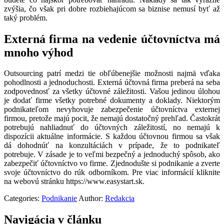
zvýšia, čo však pri dobre rozbiehajúcom sa biznise nemusí byť až
taký problém.
Externá firma na vedenie účtovníctva má
mnoho výhod
Outsourcing patrí medzi tie obľúbenejšie možnosti najmä vďaka
pohodlnosti a jednoduchosti. Externá účtovná firma preberá na seba
zodpovednosť za všetky účtovné záležitosti. Vašou jedinou úlohou
je dodať firme všetky potrebné dokumenty a doklady. Niektorým
podnikateľom nevyhovuje zabezpečenie účtovníctva externej
firmou, pretože majú pocit, že nemajú dostatočný prehľad. Častokrát
potrebujú nahliadnuť do účtovných záležitostí, no nemajú k
dispozícii aktuálne informácie. S každou účtovnou firmou sa však
dá dohodnúť na konzultáciách v prípade, že to podnikateľ
potrebuje. V zásade je to veľmi bezpečný a jednoduchý spôsob, ako
zabezpečiť účtovníctvo vo firme.
Zjednodušte si podnikanie a zverte
svoje účtovníctvo do rúk odborníkom. Pre viac informácií kliknite
na webovú stránku
https://www.easystart.sk
.
Categories:
Podnikanie
Author:
Redakcia
Navigácia v článku