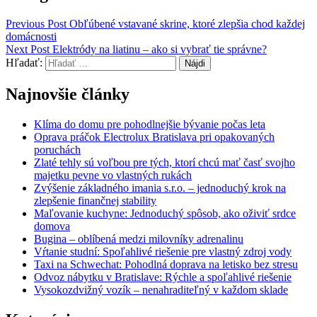
Previous Post
Obľúbené vstavané skrine, ktoré zlepšia chod každej
domácnosti
Next Post
Elektródy na liatinu – ako si vybrať tie správne?
Hľadať:
Najnovšie články
Klíma do domu pre pohodlnejšie bývanie počas leta
Oprava práčok Electrolux Bratislava pri opakovaných
poruchách
Zlaté tehly sú voľbou pre tých, ktorí chcú mať časť svojho
majetku pevne vo vlastných rukách
Zvýšenie základného imania s.r.o. – jednoduchý krok na
zlepšenie finančnej stability
Maľovanie kuchyne: Jednoduchý spôsob, ako oživiť srdce
domova
Bugina – oblíbená medzi milovníky adrenalinu
Vŕtanie studní: Spoľahlivé riešenie pre vlastný zdroj vody
Taxi na Schwechat: Pohodlná doprava na letisko bez stresu
Odvoz nábytku v Bratislave: Rýchle a spoľahlivé riešenie
Vysokozdvižný vozík – nenahraditeľný v každom sklade