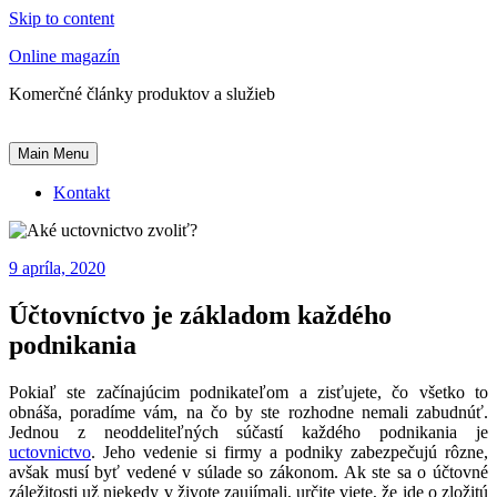
Skip to content
Online magazín
Komerčné články produktov a služieb
Main Menu
Kontakt
9 apríla, 2020
Účtovníctvo je základom každého
podnikania
Pokiaľ ste začínajúcim podnikateľom a zisťujete, čo všetko to
obnáša, poradíme vám, na čo by ste rozhodne nemali zabudnúť.
Jednou z neoddeliteľných súčastí každého podnikania je
uctovnictvo
. Jeho vedenie si firmy a podniky zabezpečujú rôzne,
avšak musí byť vedené v súlade so zákonom. Ak ste sa o účtovné
záležitosti už niekedy v živote zaujímali, určite viete, že ide o zložitú