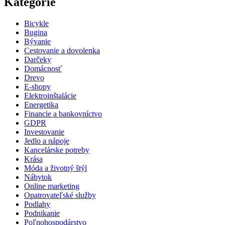
Kategórie
Bicykle
Bugina
Bývanie
Cestovanie a dovolenka
Darčeky
Domácnosť
Drevo
E-shopy
Elektroinštalácie
Energetika
Financie a bankovníctvo
GDPR
Investovanie
Jedlo a nápoje
Kancelárske potreby
Krása
Móda a životný štýl
Nábytok
Online marketing
Opatrovateľské služby
Podlahy
Podnikanie
Poľnohospodárstvo