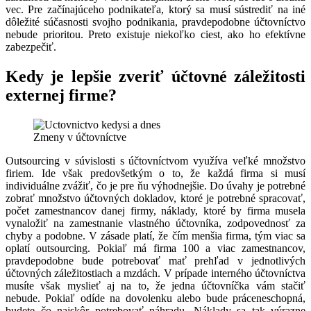
vec. Pre začínajúceho podnikateľa, ktorý sa musí sústrediť na iné
dôležité súčasnosti svojho podnikania, pravdepodobne účtovníctvo
nebude prioritou. Preto existuje niekoľko ciest, ako ho efektívne
zabezpečiť.
Kedy je lepšie zveriť účtovné záležitosti
externej firme?
Zmeny v účtovníctve
Outsourcing v súvislosti s účtovníctvom využíva veľké množstvo
firiem. Ide však predovšetkým o to, že každá firma si musí
individuálne zvážiť, čo je pre ňu výhodnejšie. Do úvahy je potrebné
zobrať množstvo účtovných dokladov, ktoré je potrebné spracovať,
počet zamestnancov danej firmy, náklady, ktoré by firma musela
vynaložiť na zamestnanie vlastného účtovníka, zodpovednosť za
chyby a podobne. V zásade platí, že čím menšia firma, tým viac sa
oplatí outsourcing. Pokiaľ má firma 100 a viac zamestnancov,
pravdepodobne bude potrebovať mať prehľad v jednotlivých
účtovných záležitostiach a mzdách. V prípade interného účtovníctva
musíte však myslieť aj na to, že jedna účtovníčka vám stačiť
nebude. Pokiaľ odíde na dovolenku alebo bude práceneschopná,
budete čo najskôr potrebovať náhradu. Náklady sa tak výrazne