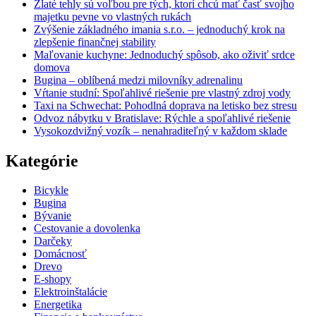
Zlaté tehly sú voľbou pre tých, ktorí chcú mať časť svojho
majetku pevne vo vlastných rukách
Zvýšenie základného imania s.r.o. – jednoduchý krok na
zlepšenie finančnej stability
Maľovanie kuchyne: Jednoduchý spôsob, ako oživiť srdce
domova
Bugina – oblíbená medzi milovníky adrenalinu
Vŕtanie studní: Spoľahlivé riešenie pre vlastný zdroj vody
Taxi na Schwechat: Pohodlná doprava na letisko bez stresu
Odvoz nábytku v Bratislave: Rýchle a spoľahlivé riešenie
Vysokozdvižný vozík – nenahraditeľný v každom sklade
Kategórie
Bicykle
Bugina
Bývanie
Cestovanie a dovolenka
Darčeky
Domácnosť
Drevo
E-shopy
Elektroinštalácie
Energetika