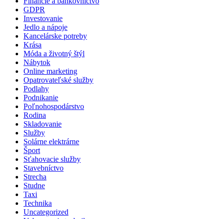
Financie a bankovníctvo
GDPR
Investovanie
Jedlo a nápoje
Kancelárske potreby
Krása
Móda a životný štýl
Nábytok
Online marketing
Opatrovateľské služby
Podlahy
Podnikanie
Poľnohospodárstvo
Rodina
Skladovanie
Služby
Solárne elektrárne
Šport
Sťahovacie služby
Stavebníctvo
Strecha
Studne
Taxi
Technika
Uncategorized