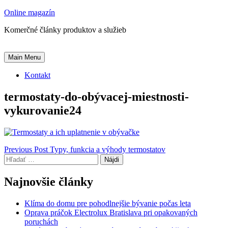
Skip
Online magazín
to
Komerčné články produktov a služieb
content
Main Menu
Kontakt
termostaty-do-obývacej-miestnosti-
vykurovanie24
Navigácia
Previous Post
Typy, funkcia a výhody termostatov
Hľadať:
v
článku
Najnovšie články
Klíma do domu pre pohodlnejšie bývanie počas leta
Oprava práčok Electrolux Bratislava pri opakovaných
poruchách