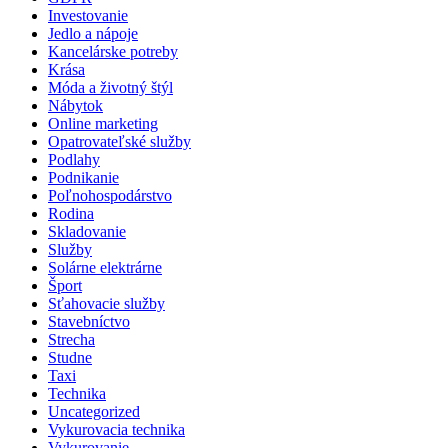
Investovanie
Jedlo a nápoje
Kancelárske potreby
Krása
Móda a životný štýl
Nábytok
Online marketing
Opatrovateľské služby
Podlahy
Podnikanie
Poľnohospodárstvo
Rodina
Skladovanie
Služby
Solárne elektrárne
Šport
Sťahovacie služby
Stavebníctvo
Strecha
Studne
Taxi
Technika
Uncategorized
Vykurovacia technika
Vykurovanie