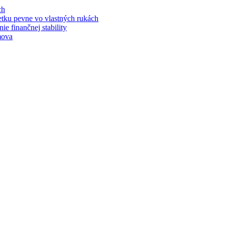
ch
jetku pevne vo vlastných rukách
e finančnej stability
mova