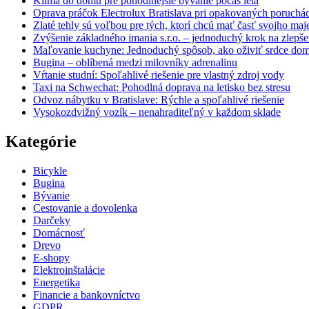
Klíma do domu pre pohodlnejšie bývanie počas leta
Oprava práčok Electrolux Bratislava pri opakovaných poruchá
Zlaté tehly sú voľbou pre tých, ktorí chcú mať časť svojho ma
Zvýšenie základného imania s.r.o. – jednoduchý krok na zlepšeni
Maľovanie kuchyne: Jednoduchý spôsob, ako oživiť srdce do
Bugina – oblíbená medzi milovníky adrenalinu
Vŕtanie studní: Spoľahlivé riešenie pre vlastný zdroj vody
Taxi na Schwechat: Pohodlná doprava na letisko bez stresu
Odvoz nábytku v Bratislave: Rýchle a spoľahlivé riešenie
Vysokozdvižný vozík – nenahraditeľný v každom sklade
Kategórie
Bicykle
Bugina
Bývanie
Cestovanie a dovolenka
Darčeky
Domácnosť
Drevo
E-shopy
Elektroinštalácie
Energetika
Financie a bankovníctvo
GDPR