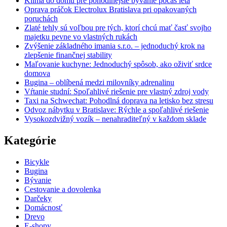
Klíma do domu pre pohodlnejšie bývanie počas leta
Oprava práčok Electrolux Bratislava pri opakovaných
poruchách
Zlaté tehly sú voľbou pre tých, ktorí chcú mať časť svojho
majetku pevne vo vlastných rukách
Zvýšenie základného imania s.r.o. – jednoduchý krok na
zlepšenie finančnej stability
Maľovanie kuchyne: Jednoduchý spôsob, ako oživiť srdce
domova
Bugina – oblíbená medzi milovníky adrenalinu
Vŕtanie studní: Spoľahlivé riešenie pre vlastný zdroj vody
Taxi na Schwechat: Pohodlná doprava na letisko bez stresu
Odvoz nábytku v Bratislave: Rýchle a spoľahlivé riešenie
Vysokozdvižný vozík – nenahraditeľný v každom sklade
Kategórie
Bicykle
Bugina
Bývanie
Cestovanie a dovolenka
Darčeky
Domácnosť
Drevo
E-shopy