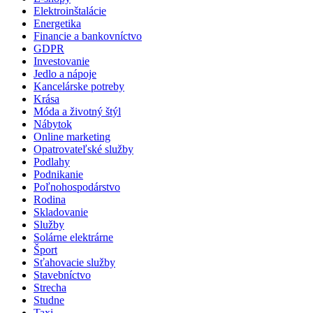
Elektroinštalácie
Energetika
Financie a bankovníctvo
GDPR
Investovanie
Jedlo a nápoje
Kancelárske potreby
Krása
Móda a životný štýl
Nábytok
Online marketing
Opatrovateľské služby
Podlahy
Podnikanie
Poľnohospodárstvo
Rodina
Skladovanie
Služby
Solárne elektrárne
Šport
Sťahovacie služby
Stavebníctvo
Strecha
Studne
Taxi