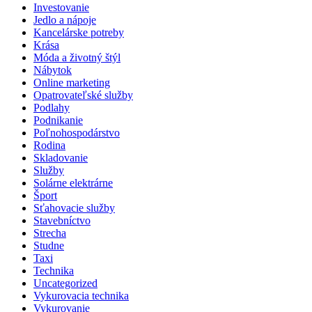
Investovanie
Jedlo a nápoje
Kancelárske potreby
Krása
Móda a životný štýl
Nábytok
Online marketing
Opatrovateľské služby
Podlahy
Podnikanie
Poľnohospodárstvo
Rodina
Skladovanie
Služby
Solárne elektrárne
Šport
Sťahovacie služby
Stavebníctvo
Strecha
Studne
Taxi
Technika
Uncategorized
Vykurovacia technika
Vykurovanie