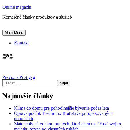
Skip
Online magazín
to
Komerčné články produktov a služieb
content
Main Menu
Kontakt
gag
Navigácia
Previous Post
gag
Hľadať:
v
článku
Najnovšie články
Klíma do domu pre pohodlnejšie bývanie počas leta
Oprava práčok Electrolux Bratislava pri opakovaných
poruchách
Zlaté tehly sú voľbou pre tých, ktorí chcú mať časť svojho
majetku pevne vo vlastných rukách