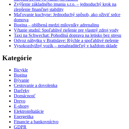
Zvýšenie základného imania s.r.o. – jednoduchý krok na
zlepšenie finančnej stability
Maľovanie kuchyne: Jednoduchý spôsob, ako oživiť srdce
domova
Bugina – oblíbená medzi milovníky adrenalinu
Vŕtanie studní: Spoľahlivé riešenie pre vlastný zdroj vody
Taxi na Schwechat: Pohodlná doprava na letisko bez stresu
Odvoz nábytku v Bratislave: Rýchle a spoľahlivé riešenie
Vysokozdvižný vozík – nenahraditeľný v každom sklade
Kategórie
Bicykle
Bugina
Bývanie
Cestovanie a dovolenka
Darčeky
Domácnosť
Drevo
E-shopy
Elektroinštalácie
Energetika
Financie a bankovníctvo
GDPR