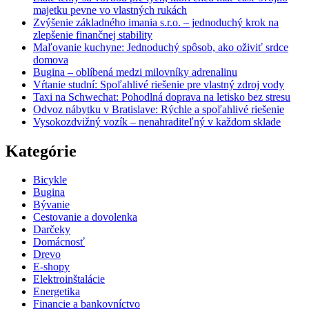
majetku pevne vo vlastných rukách
Zvýšenie základného imania s.r.o. – jednoduchý krok na
zlepšenie finančnej stability
Maľovanie kuchyne: Jednoduchý spôsob, ako oživiť srdce
domova
Bugina – oblíbená medzi milovníky adrenalinu
Vŕtanie studní: Spoľahlivé riešenie pre vlastný zdroj vody
Taxi na Schwechat: Pohodlná doprava na letisko bez stresu
Odvoz nábytku v Bratislave: Rýchle a spoľahlivé riešenie
Vysokozdvižný vozík – nenahraditeľný v každom sklade
Kategórie
Bicykle
Bugina
Bývanie
Cestovanie a dovolenka
Darčeky
Domácnosť
Drevo
E-shopy
Elektroinštalácie
Energetika
Financie a bankovníctvo