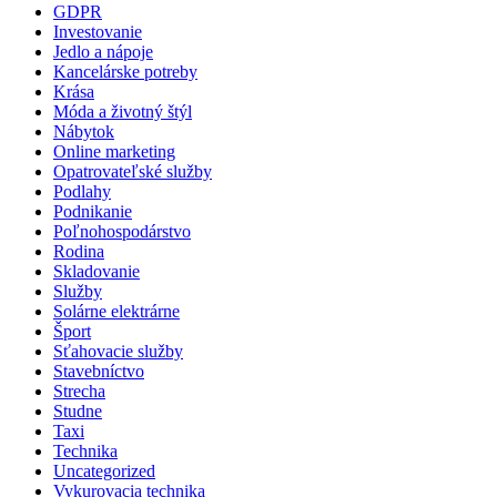
GDPR
Investovanie
Jedlo a nápoje
Kancelárske potreby
Krása
Móda a životný štýl
Nábytok
Online marketing
Opatrovateľské služby
Podlahy
Podnikanie
Poľnohospodárstvo
Rodina
Skladovanie
Služby
Solárne elektrárne
Šport
Sťahovacie služby
Stavebníctvo
Strecha
Studne
Taxi
Technika
Uncategorized
Vykurovacia technika