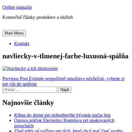
Skip
Online magazín
to
Komerčné články produktov a služieb
content
Main Menu
Kontakt
navliecky-v-tlmenej-farbe-luxusná-spálňa
Navigácia
Previous Post
Existuje nespočetné množstvo návliečok, vyberte si
pre vás tie správne
v
Hľadať:
článku
Najnovšie články
Klíma do domu pre pohodlnejšie bývanie počas leta
Oprava práčok Electrolux Bratislava pri opakovaných
poruchách
Zlaté tehly sú voľbou pre tých, ktorí chcú mať časť svojho