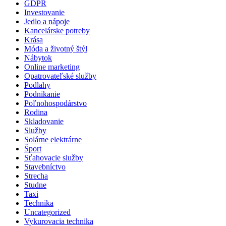
GDPR
Investovanie
Jedlo a nápoje
Kancelárske potreby
Krása
Móda a životný štýl
Nábytok
Online marketing
Opatrovateľské služby
Podlahy
Podnikanie
Poľnohospodárstvo
Rodina
Skladovanie
Služby
Solárne elektrárne
Šport
Sťahovacie služby
Stavebníctvo
Strecha
Studne
Taxi
Technika
Uncategorized
Vykurovacia technika