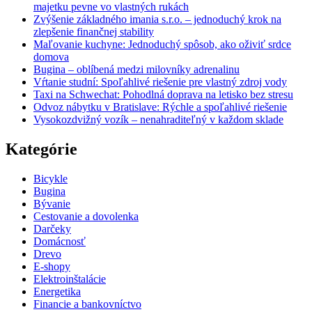
majetku pevne vo vlastných rukách
Zvýšenie základného imania s.r.o. – jednoduchý krok na
zlepšenie finančnej stability
Maľovanie kuchyne: Jednoduchý spôsob, ako oživiť srdce
domova
Bugina – oblíbená medzi milovníky adrenalinu
Vŕtanie studní: Spoľahlivé riešenie pre vlastný zdroj vody
Taxi na Schwechat: Pohodlná doprava na letisko bez stresu
Odvoz nábytku v Bratislave: Rýchle a spoľahlivé riešenie
Vysokozdvižný vozík – nenahraditeľný v každom sklade
Kategórie
Bicykle
Bugina
Bývanie
Cestovanie a dovolenka
Darčeky
Domácnosť
Drevo
E-shopy
Elektroinštalácie
Energetika
Financie a bankovníctvo