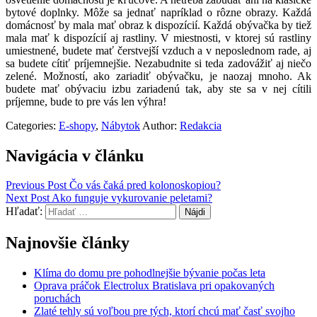
bytové doplnky. Môže sa jednať napríklad o rôzne obrazy. Každá
domácnosť by mala mať obraz k dispozícií. Každá obývačka by tiež
mala mať k dispozícií aj rastliny. V miestnosti, v ktorej sú rastliny
umiestnené, budete mať čerstvejší vzduch a v neposlednom rade, aj
sa budete cítiť príjemnejšie. Nezabudnite si teda zadovážiť aj niečo
zelené.
Možností, ako zariadiť obývačku, je naozaj mnoho.
Ak
budete mať obývaciu izbu zariadenú tak, aby ste sa v nej cítili
príjemne, bude to pre vás len výhra!
Categories:
E-shopy
,
Nábytok
Author:
Redakcia
Navigácia v článku
Previous Post
Čo vás čaká pred kolonoskopiou?
Next Post
Ako funguje vykurovanie peletami?
Hľadať:
Najnovšie články
Klíma do domu pre pohodlnejšie bývanie počas leta
Oprava práčok Electrolux Bratislava pri opakovaných
poruchách
Zlaté tehly sú voľbou pre tých, ktorí chcú mať časť svojho