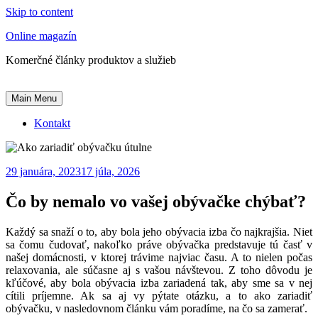
Skip to content
Online magazín
Komerčné články produktov a služieb
Main Menu
Kontakt
29 januára, 2023
17 júla, 2026
Čo by nemalo vo vašej obývačke chýbať?
Každý sa snaží o to, aby bola jeho obývacia izba čo najkrajšia. Niet
sa čomu čudovať, nakoľko práve obývačka predstavuje tú časť v
našej domácnosti, v ktorej trávime najviac času. A to nielen počas
relaxovania, ale súčasne aj s vašou návštevou. Z toho dôvodu je
kľúčové, aby bola obývacia izba zariadená tak, aby sme sa v nej
cítili príjemne. Ak sa aj vy pýtate otázku, a to ako zariadiť
obývačku, v nasledovnom článku vám poradíme, na čo sa zamerať.