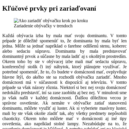
Kľúčové prvky pri zariaďovaní
Zariadenie obývačky v trendoch
Každá obývacia izba by mala mať svoju dominantu. V tomto
prípade je dôležité spomenúť to, že dominanta by mala byť len
jedna. Môže sa jednať napríklad o farebne odlíšenú stenu, koberec
alebo sedaciu súpravu. Dominanta by mala predstavovať
dominantný prvok a súčasne by mala ladiť aj s okolitým prostredím.
Okrem toho by ste v obývacej izbe mali mať sedaciu súpravu,
konferenčný stolík či iný nábytok, ktorý plánujete využívať. Je
potrebné spomenúť, že to, čo budete v domácnosti mať, ovplyvňuje
hlavne štýl, do akého ste sa rozhodli obývačku zariadiť. Mnoho
domácnosti má v súčasnosti k dispozícií aj televíziu. V tomto
prípade sa však názory rôznia. Niektorí si bez nej svoju domácnosť
nedokážu predstaviť, iní sa zase zaobídu aj bez nej. V minulosti sme
ju však našli v každej domácnosti. Ďalšou dôležitou vecou je
správne osvetlenie. Ak nemáte v obývačke zatiaľ stanovenú
dominantu, môžete využiť aj luster. Ak si vyberiete masívny luster,
mali by ste však okolie zladiť tak, aby všetky predmety nepôsobili
chaoticky. Okrem toho môžete mať v domácnosti aj iné tipy
osvetlenia, ako napríklad stolné lampy. Nezabúdajte na to, že
osvetlenie domácnosti je kľúčové. A netreba zabúdať ani na klasické