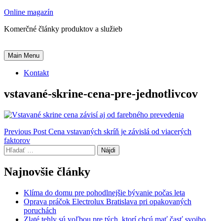
Skip
Online magazín
to
Komerčné články produktov a služieb
content
Main Menu
Kontakt
vstavané-skrine-cena-pre-jednotlivcov
Navigácia
Previous Post
Cena vstavaných skríň je závislá od viacerých
faktorov
v
Hľadať:
článku
Najnovšie články
Klíma do domu pre pohodlnejšie bývanie počas leta
Oprava práčok Electrolux Bratislava pri opakovaných
poruchách
Zlaté tehly sú voľbou pre tých, ktorí chcú mať časť svojho