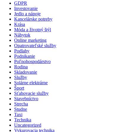
GDPR
Investovanie
Jedlo a nápoje
Kancelárske potreby
Krása
Móda a životný štýl
Nábytok
Online marketing
Opatrovateľské služby
Podlahy
Podnikanie
Poľnohospodárstvo
Rodina
Skladovanie
Služby
Solárne elektrárne
Šport
Sťahovacie služby
Stavebníctvo
Strecha
Studne
Taxi
Technika
Uncategorized
Vykurovacia technika