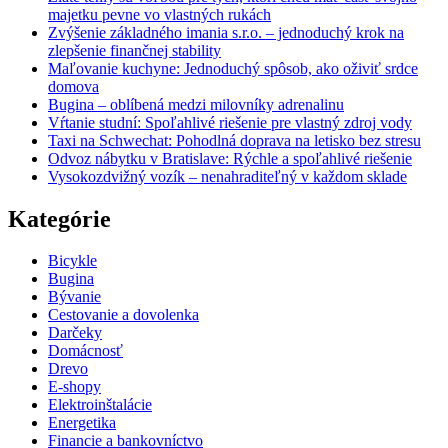
majetku pevne vo vlastných rukách
Zvýšenie základného imania s.r.o. – jednoduchý krok na
zlepšenie finančnej stability
Maľovanie kuchyne: Jednoduchý spôsob, ako oživiť srdce
domova
Bugina – oblíbená medzi milovníky adrenalinu
Vŕtanie studní: Spoľahlivé riešenie pre vlastný zdroj vody
Taxi na Schwechat: Pohodlná doprava na letisko bez stresu
Odvoz nábytku v Bratislave: Rýchle a spoľahlivé riešenie
Vysokozdvižný vozík – nenahraditeľný v každom sklade
Kategórie
Bicykle
Bugina
Bývanie
Cestovanie a dovolenka
Darčeky
Domácnosť
Drevo
E-shopy
Elektroinštalácie
Energetika
Financie a bankovníctvo