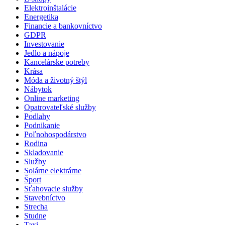
Elektroinštalácie
Energetika
Financie a bankovníctvo
GDPR
Investovanie
Jedlo a nápoje
Kancelárske potreby
Krása
Móda a životný štýl
Nábytok
Online marketing
Opatrovateľské služby
Podlahy
Podnikanie
Poľnohospodárstvo
Rodina
Skladovanie
Služby
Solárne elektrárne
Šport
Sťahovacie služby
Stavebníctvo
Strecha
Studne
Taxi