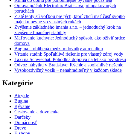
Klíma do domu pre pohodlnejšie bývanie počas leta
Oprava práčok Electrolux Bratislava pri opakovaných
poruchách
Zlaté tehly sú voľbou pre tých, ktorí chcú mať časť svojho
majetku pevne vo vlastných rukách
Zvýšenie základného imania s.r.o. – jednoduchý krok na
zlepšenie finančnej stability
Maľovanie kuchyne: Jednoduchý spôsob, ako oživiť srdce
domova
Bugina – oblíbená medzi milovníky adrenalinu
Vŕtanie studní: Spoľahlivé riešenie pre vlastný zdroj vody
Taxi na Schwechat: Pohodlná doprava na letisko bez stresu
Odvoz nábytku v Bratislave: Rýchle a spoľahlivé riešenie
Vysokozdvižný vozík – nenahraditeľný v každom sklade
Kategórie
Bicykle
Bugina
Bývanie
Cestovanie a dovolenka
Darčeky
Domácnosť
Drevo
E-shopy