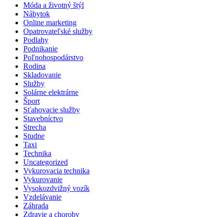
Móda a životný štýl
Nábytok
Online marketing
Opatrovateľské služby
Podlahy
Podnikanie
Poľnohospodárstvo
Rodina
Skladovanie
Služby
Solárne elektrárne
Šport
Sťahovacie služby
Stavebníctvo
Strecha
Studne
Taxi
Technika
Uncategorized
Vykurovacia technika
Vykurovanie
Vysokozdvižný vozík
Vzdelávanie
Záhrada
Zdravie a choroby