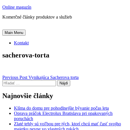
Skip
Online magazín
to
Komerčné články produktov a služieb
content
Main Menu
Kontakt
sacherova-torta
Navigácia
Previous Post
Vynikajúca Sacherova torta
Hľadať:
v
článku
Najnovšie články
Klíma do domu pre pohodlnejšie bývanie počas leta
Oprava práčok Electrolux Bratislava pri opakovaných
poruchách
Zlaté tehly sú voľbou pre tých, ktorí chcú mať časť svojho
majetku pevne vo vlastných rukách