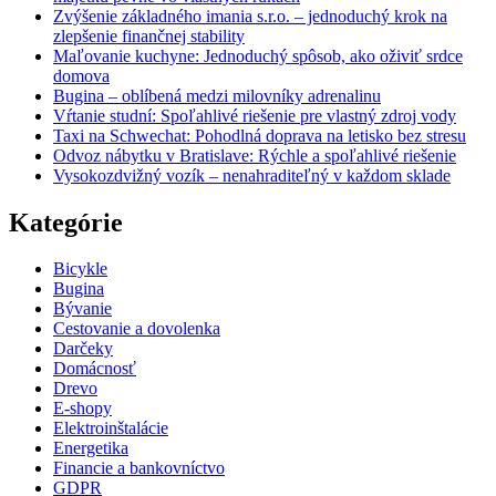
Zvýšenie základného imania s.r.o. – jednoduchý krok na
zlepšenie finančnej stability
Maľovanie kuchyne: Jednoduchý spôsob, ako oživiť srdce
domova
Bugina – oblíbená medzi milovníky adrenalinu
Vŕtanie studní: Spoľahlivé riešenie pre vlastný zdroj vody
Taxi na Schwechat: Pohodlná doprava na letisko bez stresu
Odvoz nábytku v Bratislave: Rýchle a spoľahlivé riešenie
Vysokozdvižný vozík – nenahraditeľný v každom sklade
Kategórie
Bicykle
Bugina
Bývanie
Cestovanie a dovolenka
Darčeky
Domácnosť
Drevo
E-shopy
Elektroinštalácie
Energetika
Financie a bankovníctvo
GDPR