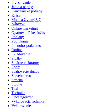
Investovanie
Jedlo a nápoje
Kancelárske potreby
Krása
Móda a životný štýl
Nábytok
Online marketing
Opatrovateľské služby
Podlahy
Podnikanie
Poľnohospodárstvo
Rodina
Skladovanie
Služby
Solárne elektrárne
Šport
Sťahovacie služby
Stavebníctvo
Strecha
Studne
Taxi
Technika
Uncategorized
Vykurovacia technika
Vykurovanie