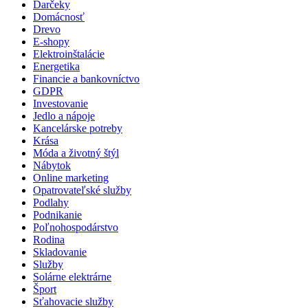
Darčeky
Domácnosť
Drevo
E-shopy
Elektroinštalácie
Energetika
Financie a bankovníctvo
GDPR
Investovanie
Jedlo a nápoje
Kancelárske potreby
Krása
Móda a životný štýl
Nábytok
Online marketing
Opatrovateľské služby
Podlahy
Podnikanie
Poľnohospodárstvo
Rodina
Skladovanie
Služby
Solárne elektrárne
Šport
Sťahovacie služby