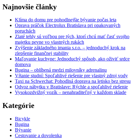
Najnovšie články
Klíma do domu pre pohodlnejšie bývanie počas leta
Oprava práčok Electrolux Bratislava pri opakovaných
poruchách
Zlaté tehly sú voľbou pre tých, ktorí chcú mať časť svojho
majetku pevne vo vlastných rukách
Zvýšenie základného imania s.r.o. – jednoduchý krok na
zlepšenie finančnej stability
Maľovanie kuchyne: Jednoduchý spôsob, ako oživiť srdce
domova
Bugina – oblíbená medzi milovníky adrenalinu
Vŕtanie studní: Spoľahlivé riešenie pre vlastný zdroj vody
Taxi na Schwechat: Pohodlná doprava na letisko bez stresu
Odvoz nábytku v Bratislave: Rýchle a spoľahlivé riešenie
Vysokozdvižný vozík – nenahraditeľný v každom sklade
Kategórie
Bicykle
Bugina
Bývanie
Cestovanie a dovolenka