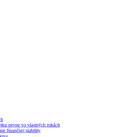
ch
jetku pevne vo vlastných rukách
e finančnej stability
mova