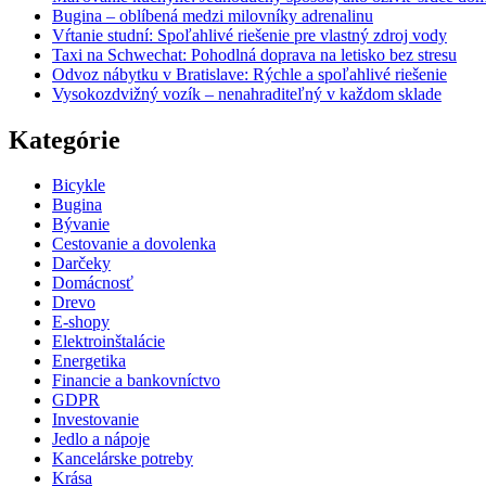
Bugina – oblíbená medzi milovníky adrenalinu
Vŕtanie studní: Spoľahlivé riešenie pre vlastný zdroj vody
Taxi na Schwechat: Pohodlná doprava na letisko bez stresu
Odvoz nábytku v Bratislave: Rýchle a spoľahlivé riešenie
Vysokozdvižný vozík – nenahraditeľný v každom sklade
Kategórie
Bicykle
Bugina
Bývanie
Cestovanie a dovolenka
Darčeky
Domácnosť
Drevo
E-shopy
Elektroinštalácie
Energetika
Financie a bankovníctvo
GDPR
Investovanie
Jedlo a nápoje
Kancelárske potreby
Krása