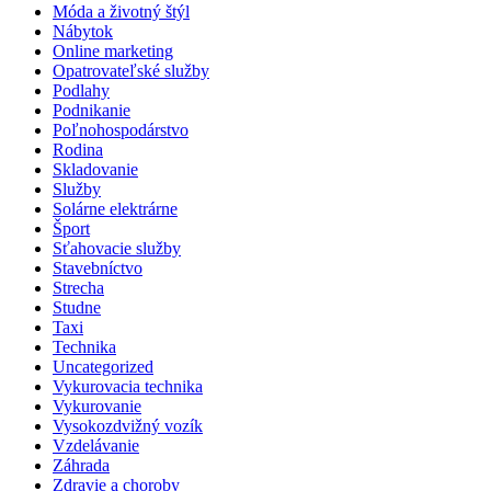
Móda a životný štýl
Nábytok
Online marketing
Opatrovateľské služby
Podlahy
Podnikanie
Poľnohospodárstvo
Rodina
Skladovanie
Služby
Solárne elektrárne
Šport
Sťahovacie služby
Stavebníctvo
Strecha
Studne
Taxi
Technika
Uncategorized
Vykurovacia technika
Vykurovanie
Vysokozdvižný vozík
Vzdelávanie
Záhrada
Zdravie a choroby