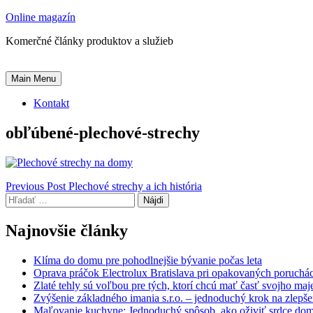
Skip
Online magazín
to
Komerčné články produktov a služieb
content
Main Menu
Kontakt
obľúbené-plechové-strechy
Navigácia
Previous Post
Plechové strechy a ich história
Hľadať:
v
článku
Najnovšie články
Klíma do domu pre pohodlnejšie bývanie počas leta
Oprava práčok Electrolux Bratislava pri opakovaných poruchá
Zlaté tehly sú voľbou pre tých, ktorí chcú mať časť svojho ma
Zvýšenie základného imania s.r.o. – jednoduchý krok na zlepšeni
Maľovanie kuchyne: Jednoduchý spôsob, ako oživiť srdce do