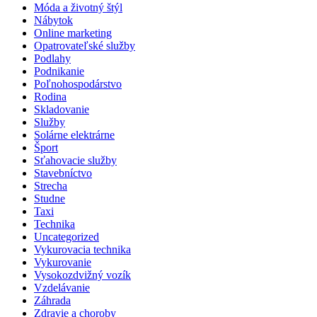
Móda a životný štýl
Nábytok
Online marketing
Opatrovateľské služby
Podlahy
Podnikanie
Poľnohospodárstvo
Rodina
Skladovanie
Služby
Solárne elektrárne
Šport
Sťahovacie služby
Stavebníctvo
Strecha
Studne
Taxi
Technika
Uncategorized
Vykurovacia technika
Vykurovanie
Vysokozdvižný vozík
Vzdelávanie
Záhrada
Zdravie a choroby