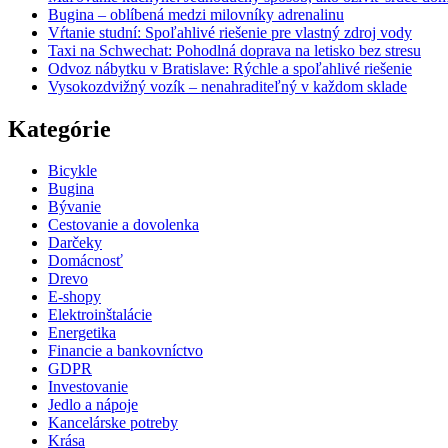
Bugina – oblíbená medzi milovníky adrenalinu
Vŕtanie studní: Spoľahlivé riešenie pre vlastný zdroj vody
Taxi na Schwechat: Pohodlná doprava na letisko bez stresu
Odvoz nábytku v Bratislave: Rýchle a spoľahlivé riešenie
Vysokozdvižný vozík – nenahraditeľný v každom sklade
Kategórie
Bicykle
Bugina
Bývanie
Cestovanie a dovolenka
Darčeky
Domácnosť
Drevo
E-shopy
Elektroinštalácie
Energetika
Financie a bankovníctvo
GDPR
Investovanie
Jedlo a nápoje
Kancelárske potreby
Krása