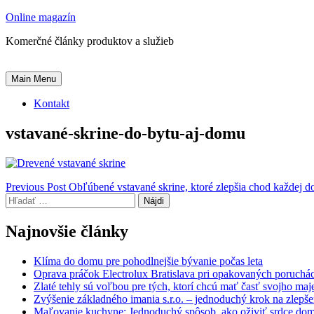
Skip
Online magazín
to
Komerčné články produktov a služieb
content
Main Menu
Kontakt
vstavané-skrine-do-bytu-aj-domu
Navigácia
Previous Post
Obľúbené vstavané skrine, ktoré zlepšia chod každej d
Hľadať:
v
článku
Najnovšie články
Klíma do domu pre pohodlnejšie bývanie počas leta
Oprava práčok Electrolux Bratislava pri opakovaných poruchá
Zlaté tehly sú voľbou pre tých, ktorí chcú mať časť svojho ma
Zvýšenie základného imania s.r.o. – jednoduchý krok na zlepšeni
Maľovanie kuchyne: Jednoduchý spôsob, ako oživiť srdce do