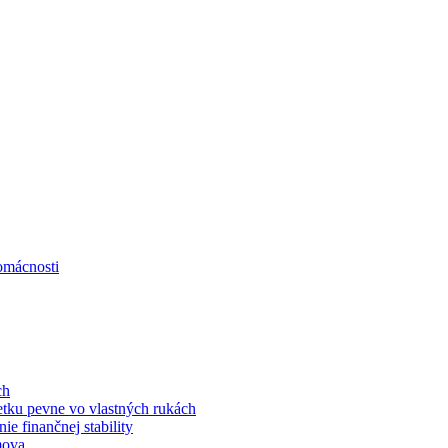
omácnosti
ch
jetku pevne vo vlastných rukách
e finančnej stability
mova