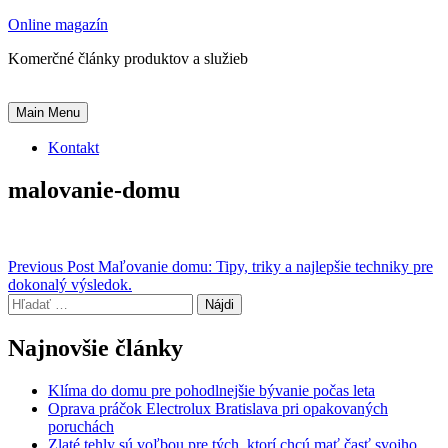
Skip
Online magazín
to
Komerčné články produktov a služieb
content
Main Menu
Kontakt
malovanie-domu
Navigácia
Previous Post
Maľovanie domu: Tipy, triky a najlepšie techniky pre
dokonalý výsledok.
v
Hľadať:
článku
Najnovšie články
Klíma do domu pre pohodlnejšie bývanie počas leta
Oprava práčok Electrolux Bratislava pri opakovaných
poruchách
Zlaté tehly sú voľbou pre tých, ktorí chcú mať časť svojho