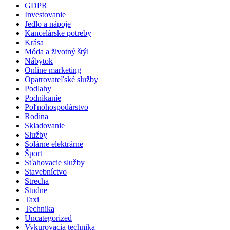
GDPR
Investovanie
Jedlo a nápoje
Kancelárske potreby
Krása
Móda a životný štýl
Nábytok
Online marketing
Opatrovateľské služby
Podlahy
Podnikanie
Poľnohospodárstvo
Rodina
Skladovanie
Služby
Solárne elektrárne
Šport
Sťahovacie služby
Stavebníctvo
Strecha
Studne
Taxi
Technika
Uncategorized
Vykurovacia technika