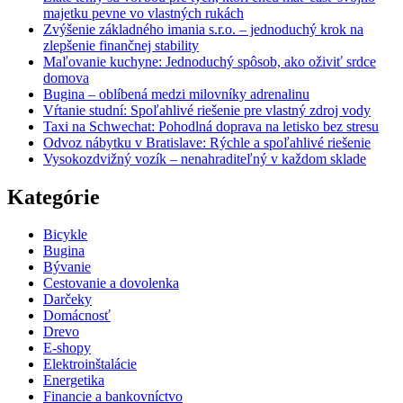
majetku pevne vo vlastných rukách
Zvýšenie základného imania s.r.o. – jednoduchý krok na
zlepšenie finančnej stability
Maľovanie kuchyne: Jednoduchý spôsob, ako oživiť srdce
domova
Bugina – oblíbená medzi milovníky adrenalinu
Vŕtanie studní: Spoľahlivé riešenie pre vlastný zdroj vody
Taxi na Schwechat: Pohodlná doprava na letisko bez stresu
Odvoz nábytku v Bratislave: Rýchle a spoľahlivé riešenie
Vysokozdvižný vozík – nenahraditeľný v každom sklade
Kategórie
Bicykle
Bugina
Bývanie
Cestovanie a dovolenka
Darčeky
Domácnosť
Drevo
E-shopy
Elektroinštalácie
Energetika
Financie a bankovníctvo