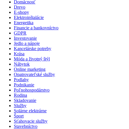
Domácnosť
Drevo
E-shopy
Elektroinštalácie
Energetika
Financie a bankovníctvo
GDPR
Investovanie
Jedlo a nápoje
Kancelárske potreby
Krása
Móda a životný štýl
Nábytok
Online marketing
Opatrovateľské služby
Podlahy
Podnikanie
Poľnohospodárstvo
Rodina
Skladovanie
Služby
Solárne elektrárne
Šport
Sťahovacie služby
Stavebníctvo