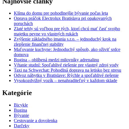
Najnovšie články
Klíma do domu pre pohodlnejšie bývanie počas leta
Oprava práčok Electrolux Bratislava pri opakovaných
poruchách
Zlaté tehly sú voľbou pre tých, ktorí chcú mať časť svojho
majetku pevne vo vlastných rukách
Zvýšenie základného imania s.r.o. – jednoduchý krok na
zlepšenie finančnej stability
Maľovanie kuchyne: Jednoduchý spôsob, ako oživiť srdce
domova
Bugina – oblíbená medzi milovníky adrenalinu
Vŕtanie studní: Spoľahlivé riešenie pre vlastný zdroj vody
Taxi na Schwechat: Pohodlná doprava na letisko bez stresu
Odvoz nábytku v Bratislave: Rýchle a spoľahlivé riešenie
Vysokozdvižný vozík – nenahraditeľný v každom sklade
Kategórie
Bicykle
Bugina
Bývanie
Cestovanie a dovolenka
Darčeky