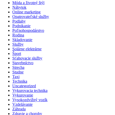
Móda a životný štýl
Nábytok
Online marketing
Opatrovateľské služby
Podlahy
Podnikanie
Poľnohospodárstvo
Rodina
Skladovanie
Služby
Solárne elektrárne
Šport
Sťahovacie služby
Stavebníctvo
Strecha
Studne
Taxi
Technika
Uncategorized
Vykurovacia technika
Vykurovanie
Vysokozdvižný vozík
Vzdelávanie
Záhrada
Zdravie a choroby