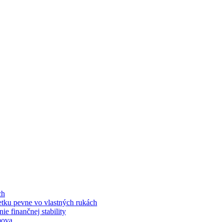
ch
jetku pevne vo vlastných rukách
e finančnej stability
mova