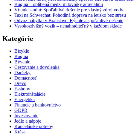
Bugina – oblíbená medzi milovníky adrenalinu
Vŕtanie studní: Spoľahlivé riešenie pre vlastný zdroj vody
Taxi na Schwechat: Pohodlná doprava na letisko bez stresu
Odvoz nábytku v Bratislave: Rýchle a spoľahlivé riešenie
Vysokozdvižný vozík – nenahraditeľný v každom sklade
Kategórie
Bicykle
Bugina
Bývanie
Cestovanie a dovolenka
Darčeky
Domácnosť
Drevo
E-shopy
Elektroinštalácie
Energetika
Financie a bankovníctvo
GDPR
Investovanie
Jedlo a nápoje
Kancelárske potreby
Krása