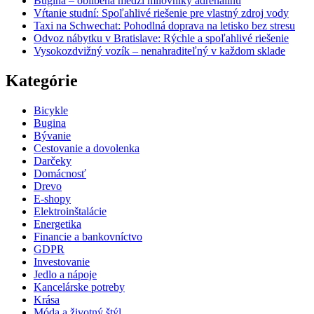
Bugina – oblíbená medzi milovníky adrenalinu
Vŕtanie studní: Spoľahlivé riešenie pre vlastný zdroj vody
Taxi na Schwechat: Pohodlná doprava na letisko bez stresu
Odvoz nábytku v Bratislave: Rýchle a spoľahlivé riešenie
Vysokozdvižný vozík – nenahraditeľný v každom sklade
Kategórie
Bicykle
Bugina
Bývanie
Cestovanie a dovolenka
Darčeky
Domácnosť
Drevo
E-shopy
Elektroinštalácie
Energetika
Financie a bankovníctvo
GDPR
Investovanie
Jedlo a nápoje
Kancelárske potreby
Krása
Móda a životný štýl