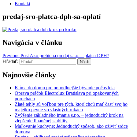
Kontakt
predaj-sro-platca-dph-sa-oplatí
Navigácia v článku
Previous Post
Ako prebieha predaj s.r.o. – platca DPH?
Hľadať:
Najnovšie články
Klíma do domu pre pohodlnejšie bývanie počas leta
Oprava práčok Electrolux Bratislava pri opakovaných
poruchách
Zlaté tehly sú voľbou pre tých, ktorí chcú mať časť svojho
majetku pevne vo vlastných rukách
Zvýšenie základného imania s.r.o. – jednoduchý krok na
zlepšenie finančnej stability
Maľovanie kuchyne: Jednoduchý spôsob, ako oživiť srdce
domova