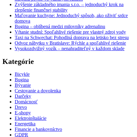
Zvýšenie základného imania s.r.o. – jednoduchý krok na
zlepšenie finančnej stability
Maľovanie kuchyne: Jednoduchý spôsob, ako oživiť srdce
domova
Bugina – oblíbená medzi milovníky adrenalinu
Vŕtanie studní: Spoľahlivé riešenie pre vlastný zdroj vody
Taxi na Schwechat: Pohodlná doprava na letisko bez stresu
Odvoz nábytku v Bratislave: Rýchle a spoľahlivé riešenie
Vysokozdvižný vozík – nenahraditeľný v každom sklade
Kategórie
Bicykle
Bugina
Bývanie
Cestovanie a dovolenka
Darčeky
Domácnosť
Drevo
E-shopy
Elektroinštalácie
Energetika
Financie a bankovníctvo
GDPR