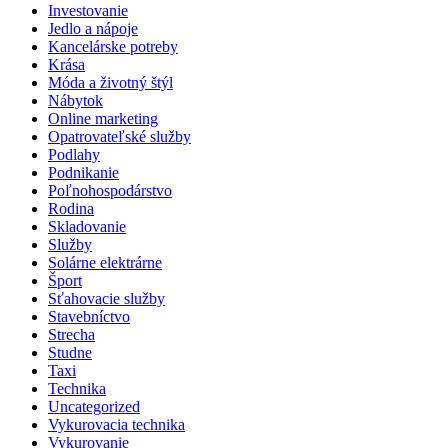
Investovanie
Jedlo a nápoje
Kancelárske potreby
Krása
Móda a životný štýl
Nábytok
Online marketing
Opatrovateľské služby
Podlahy
Podnikanie
Poľnohospodárstvo
Rodina
Skladovanie
Služby
Solárne elektrárne
Šport
Sťahovacie služby
Stavebníctvo
Strecha
Studne
Taxi
Technika
Uncategorized
Vykurovacia technika
Vykurovanie