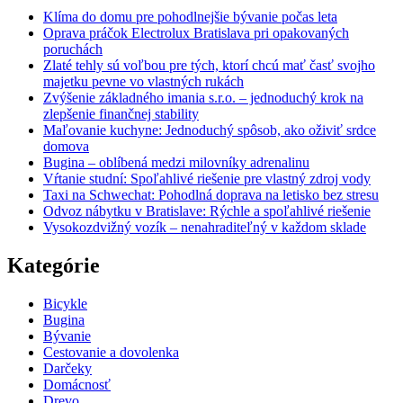
Klíma do domu pre pohodlnejšie bývanie počas leta
Oprava práčok Electrolux Bratislava pri opakovaných
poruchách
Zlaté tehly sú voľbou pre tých, ktorí chcú mať časť svojho
majetku pevne vo vlastných rukách
Zvýšenie základného imania s.r.o. – jednoduchý krok na
zlepšenie finančnej stability
Maľovanie kuchyne: Jednoduchý spôsob, ako oživiť srdce
domova
Bugina – oblíbená medzi milovníky adrenalinu
Vŕtanie studní: Spoľahlivé riešenie pre vlastný zdroj vody
Taxi na Schwechat: Pohodlná doprava na letisko bez stresu
Odvoz nábytku v Bratislave: Rýchle a spoľahlivé riešenie
Vysokozdvižný vozík – nenahraditeľný v každom sklade
Kategórie
Bicykle
Bugina
Bývanie
Cestovanie a dovolenka
Darčeky
Domácnosť
Drevo