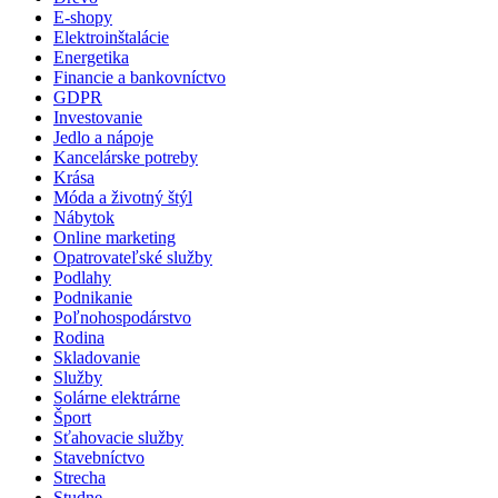
E-shopy
Elektroinštalácie
Energetika
Financie a bankovníctvo
GDPR
Investovanie
Jedlo a nápoje
Kancelárske potreby
Krása
Móda a životný štýl
Nábytok
Online marketing
Opatrovateľské služby
Podlahy
Podnikanie
Poľnohospodárstvo
Rodina
Skladovanie
Služby
Solárne elektrárne
Šport
Sťahovacie služby
Stavebníctvo
Strecha
Studne