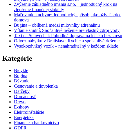
Zvýšenie základného imania s.r.o. – jednoduchý krok na
zlepšenie finančnej stability
Maľovanie kuchyne: Jednoduchý spôsob, ako oživiť srdce
domova
Bugina – oblíbená medzi milovníky adrenalinu
Vŕtanie studní: Spoľahlivé riešenie pre vlastný zdroj vody
Taxi na Schwechat: Pohodlná doprava na letisko bez stresu
Odvoz nábytku v Bratislave: Rýchle a spoľahlivé riešenie
Vysokozdvižný vozík – nenahraditeľný v každom sklade
Kategórie
Bicykle
Bugina
Bývanie
Cestovanie a dovolenka
Darčeky
Domácnosť
Drevo
E-shopy
Elektroinštalácie
Energetika
Financie a bankovníctvo
GDPR