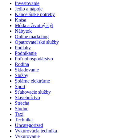
Investovanie
Jedlo a nápoje
Kancelárske potreby
Krása
Móda a životný štýl
Nábytok
Online marketing
Opatrovateľské služby
Podlahy
Podnikanie
Poľnohospodárstvo
Rodina
Skladovanie
Služby
Solárne elektrárne
Šport
Sťahovacie služby
Stavebníctvo
Strecha
Studne
Taxi
Technika
Uncategorized
Vykurovacia technika
Vykurovanie