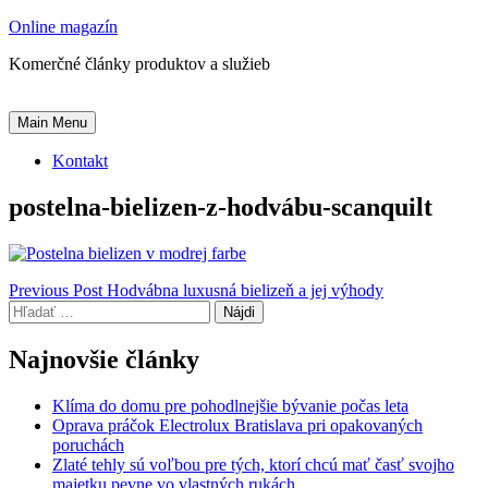
Skip
Online magazín
to
Komerčné články produktov a služieb
content
Main Menu
Kontakt
postelna-bielizen-z-hodvábu-scanquilt
Navigácia
Previous Post
Hodvábna luxusná bielizeň a jej výhody
Hľadať:
v
článku
Najnovšie články
Klíma do domu pre pohodlnejšie bývanie počas leta
Oprava práčok Electrolux Bratislava pri opakovaných
poruchách
Zlaté tehly sú voľbou pre tých, ktorí chcú mať časť svojho
majetku pevne vo vlastných rukách